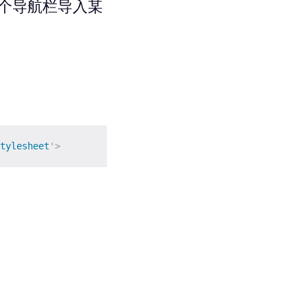
个导航栏导入某
：
tylesheet
'
>