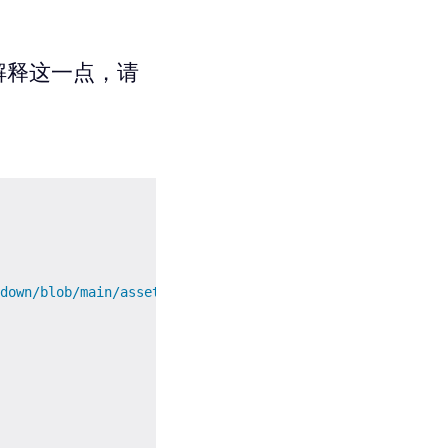
解释这一点，请
down/blob/main/assets/images/logo.png?raw=true
"