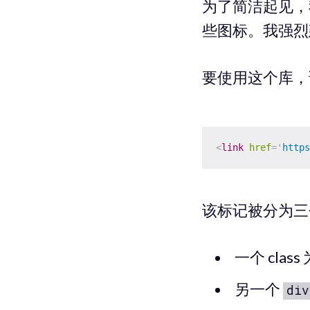
为了简洁起见，
些图标。我强烈
要使用这个库，请
<
link
href
=
'
https
该标记被分为三
一个 class
另一个
div