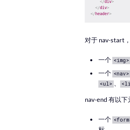
</
div
>
</
div
>
</
header
>
对于 nav-st
一个
<img>
一个
<nav>
、
<ul>
<l
nav-end 有以
一个
<form
标