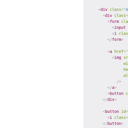
<
div
class
=
"
n
<
div
class
=
<
form
cla
<
input
<
i
clas
</
form
>
<
a
href
=
"
<
img
sr
wi
he
al
/>
</
a
>
<
button
c
</
div
>
<
button
id
=
<
i
class
=
</
button
>