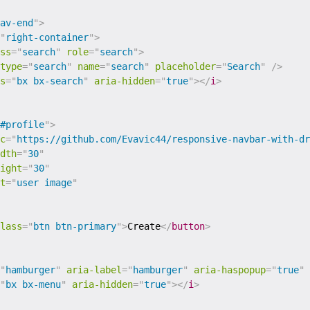
av-end
"
>
"
right-container
"
>
ss
=
"
search
"
role
=
"
search
"
>
type
=
"
search
"
name
=
"
search
"
placeholder
=
"
Search
"
/>
s
=
"
bx bx-search
"
aria-hidden
=
"
true
"
>
</
i
>
#profile
"
>
c
=
"
https://github.com/Evavic44/responsive-navbar-with-dr
dth
=
"
30
"
ight
=
"
30
"
t
=
"
user image
"
lass
=
"
btn btn-primary
"
>
Create
</
button
>
"
hamburger
"
aria-label
=
"
hamburger
"
aria-haspopup
=
"
true
"
"
bx bx-menu
"
aria-hidden
=
"
true
"
>
</
i
>