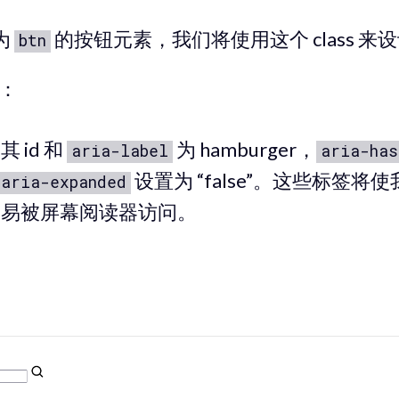
 为
的按钮元素，我们将使用这个 class 来
btn
：
 id 和
为 hamburger，
aria-label
aria-has
设置为 “false”。这些标签将
aria-expanded
容易被屏幕阅读器访问。