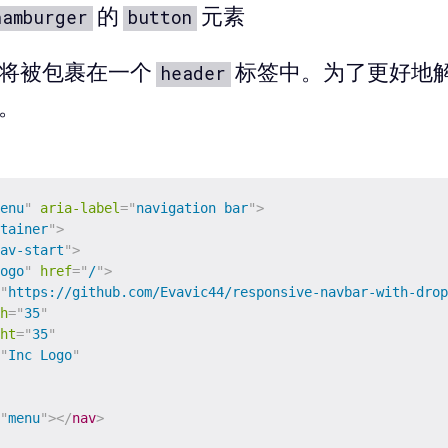
的
元素
hamburger
button
将被包裹在一个
标签中。为了更好地
header
。
enu
"
aria-label
=
"
navigation bar
"
>
tainer
"
>
av-start
"
>
ogo
"
href
=
"
/
"
>
"
https://github.com/Evavic44/responsive-navbar-with-drop
h
=
"
35
"
ht
=
"
35
"
"
Inc Logo
"
"
menu
"
>
</
nav
>