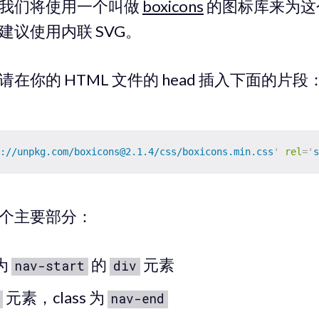
我们将使用一个叫做
boxicons
的图标库来为这
建议使用内联 SVG。
在你的 HTML 文件的 head 插入下面的片段
://unpkg.com/boxicons@2.1.4/css/boxicons.min.css
'
rel
=
'
s
个主要部分：
 为
的
元素
nav-start
div
元素，class 为
nav-end