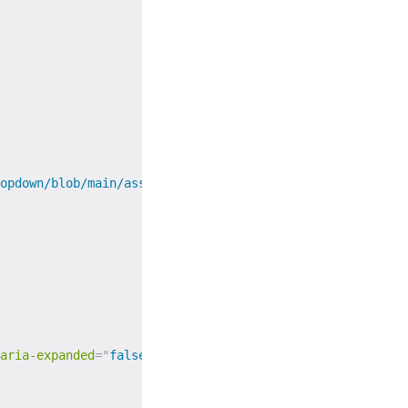
opdown/blob/main/assets/images/user.jpg?raw=true
"
aria-expanded
=
"
false
"
>