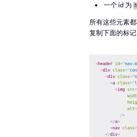
一个 id 为
所有这些元素都
复制下面的标记
<
header
id
=
"
nav-m
<
div
class
=
"
con
<
div
class
=
"
n
<
a
class
=
"
l
<
img
src
=
widt
heig
alt
=
/>
</
a
>
<
nav
class
=
</
div
>