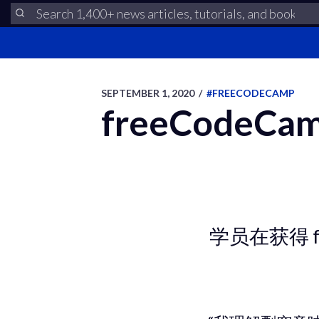
SEPTEMBER 1, 2020
/
#FREECODECAMP
freeCode
学员在获得 