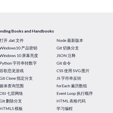
ending Books and Handbooks
打开 .dat 文件
Node 最新版本
Windows10 产品密钥
Git 切换分支
Windows 10 屏幕亮度
JSON 注释
Python 字符串转数字
Git 命令
谷歌恐龙游戏
CSS 使用 SVG 图片
Git Clone 指定分支
JS 字符串反转
媒体查询范围
forEach 遍历数组
OSI 七层网络
Event Loop 执行顺序
Git 删除分支
HTML 表格代码
HTML5 模板
学习编程