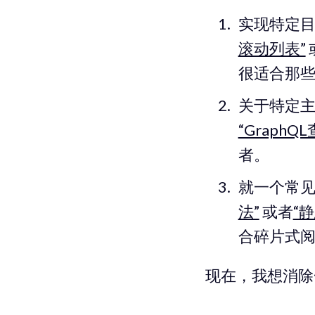
实现特定
滚动列表”
很适合那
关于特定
“GraphQ
者。
就一个常
法”
或者
“
合碎片式
现在，我想消除