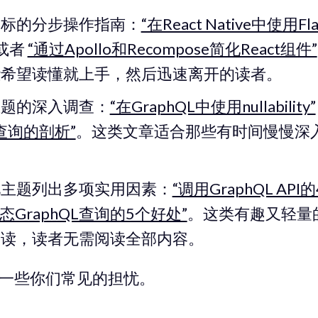
目标的分步操作指南：
“在React Native中使用Fl
或者
“通过Apollo和Recompose简化React组件”
些希望读懂就上手，然后迅速离开的读者。
主题的深入调查：
“在GraphQL中使用nullability”
L查询的剖析”
。这类文章适合那些有时间慢慢深
见主题列出多项实用因素：
“调用GraphQL AP
静态GraphQL查询的5个好处”
。这类有趣又轻量
阅读，读者无需阅读全部内容。
一些你们常见的担忧。