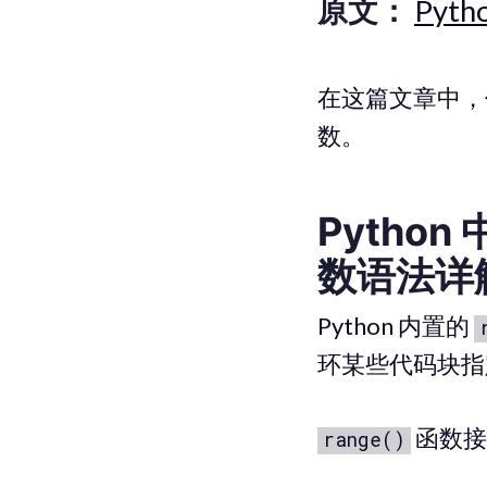
原文：
Pytho
在这篇文章中，你
数。
Python
数语法详
Python 内置的
环某些代码块指
函数接
range()