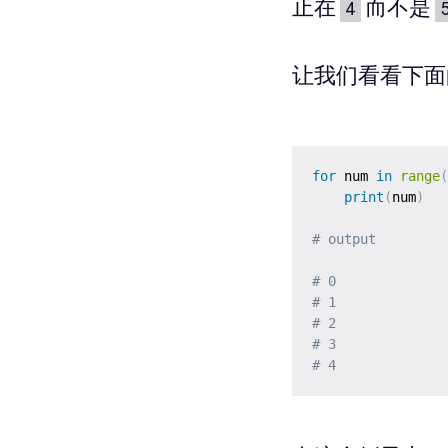
止在
而不是
4
让我们看看下面
for
 num 
in
range
(
print
(
num
)
# output 
# 0
# 1
# 2
# 3
# 4