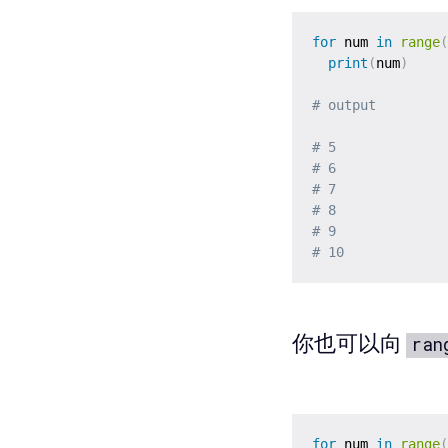
for
 num 
in
range
(
print
(
num
)
# output
# 5
# 6
# 7
# 8
# 9
# 10
你也可以向
ran
for
 num 
in
range
(