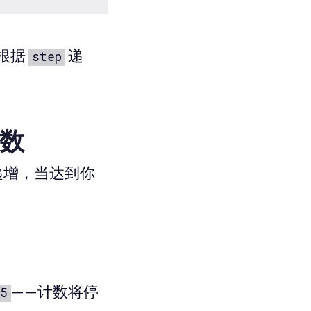
根据
递
step
函数
递增，当达到你
——计数将停
5