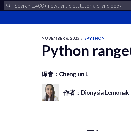
NOVEMBER 6, 2023
/
#PYTHON
Python ran
译者：Chengjun.L
作者：Dionysia Lemonaki