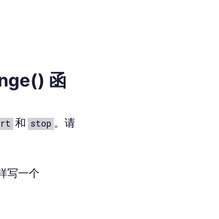
nge() 函
和
。请
rt
stop
这样写一个