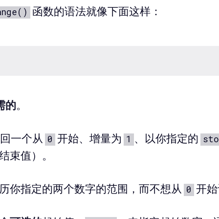
函数的语法就像下面这样：
ange()
需的
。
回一个从
开始、增量为
、以你指定的
0
1
sto
结束值）。
历你指定的两个数字的范围，而不想从
开始
0