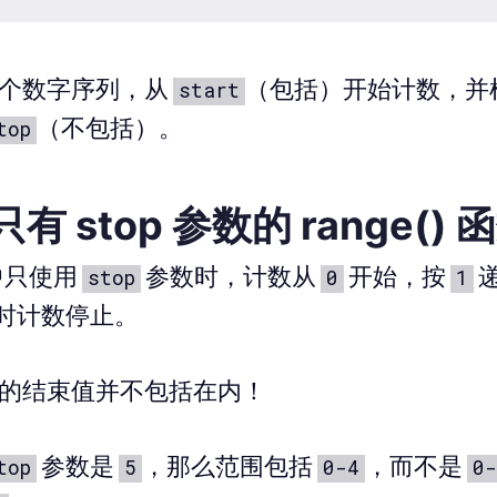
个数字序列，从
（包括）开始计数，并
start
（不包括）。
top
 stop 参数的 range() 
中只使用
参数时，计数从
开始，按
stop
0
1
时计数停止。
的结束值并不包括在内！
参数是
，那么范围包括
，而不是
top
5
0-4
0-