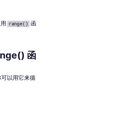
使用
函
range()
nge() 函
你可以用它来循
。