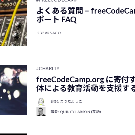
よくある質問 – freeCode
ポート FAQ
2 YEARS AGO
#CHARITY
freeCodeCamp.org に寄
体による教育活動を支援す
翻訳: まつだようこ
著者: QUINCY LARSON (英語)