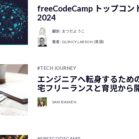
freeCodeCamp トップ
2024
翻訳: まつだようこ
著者: QUINCY LARSON (英語)
#TECH JOURNEY
エンジニアへ転身するための
宅フリーランスと育児から
SAKI BASKEN
#FREECODECAMP