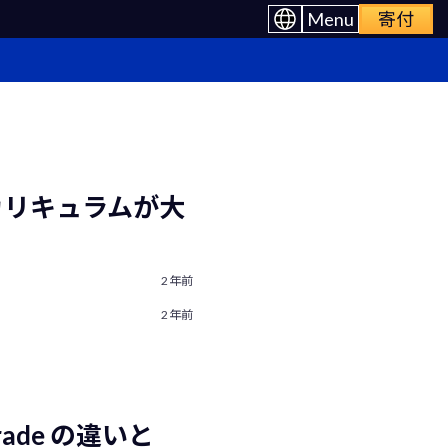
Menu
寄付
mp カリキュラムが大
2年前
2年前
pgrade の違いと