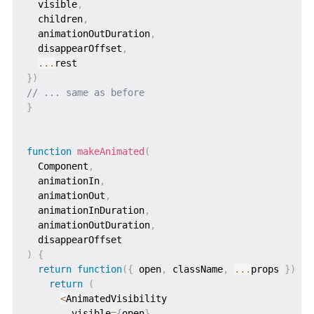
  visible
,
  children
,
  animationOutDuration
,
  disappearOffset
,
...
}
)
// ... same as before
}
function
makeAnimated
(
Component
,
  animationIn
,
  animationOut
,
  animationInDuration
,
  animationOutDuration
,
  disappearOffset
)
{
return
function
(
{
 open
,
 className
,
...
props 
}
)
{
return
(
<
AnimatedVisibility

        visible
=
{
open
}