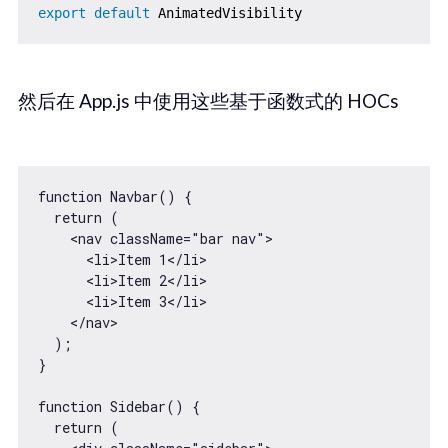
export
default
然后在 App.js 中使用这些基于函数式的 HOCs
function Navbar() {

  return (

    <nav className="bar nav">

      <li>Item 1</li>

      <li>Item 2</li>

      <li>Item 3</li>

    </nav>

  );

}

function Sidebar() {

  return (
