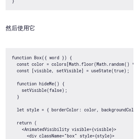
然后使用它
function Box({ word }) {

  const color = colors[Math.floor(Math.random() * 9
  const [visible, setVisible] = useState(true);

  function hideMe() {

    setVisible(false);

  }

  let style = { borderColor: color, backgroundColor
  return (

    <AnimatedVisibility visible={visible}>

      <div className="box" style={style}>
