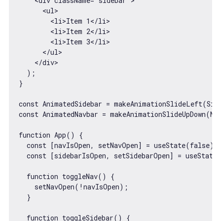
    <div className="sidebar">

      <ul>

        <li>Item 1</li>

        <li>Item 2</li>

        <li>Item 3</li>

      </ul>

    </div>

  );

}

const AnimatedSidebar = makeAnimationSlideLeft(Side
const AnimatedNavbar = makeAnimationSlideUpDown(Nav
function App() {

  const [navIsOpen, setNavOpen] = useState(false);

  const [sidebarIsOpen, setSidebarOpen] = useState(
  function toggleNav() {

    setNavOpen(!navIsOpen);

  }

  function toggleSidebar() {
