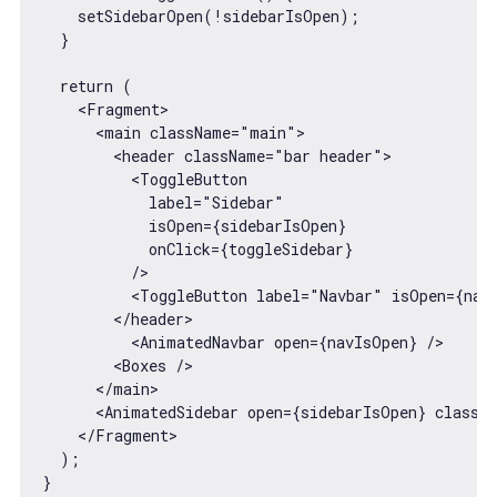
    setSidebarOpen(!sidebarIsOpen);

  }

  return (

    <Fragment>

      <main className="main">

        <header className="bar header">

          <ToggleButton

            label="Sidebar"

            isOpen={sidebarIsOpen}

            onClick={toggleSidebar}

          />

          <ToggleButton label="Navbar" isOpen={navI
        </header>

          <AnimatedNavbar open={navIsOpen} />

        <Boxes />

      </main>

      <AnimatedSidebar open={sidebarIsOpen} classNa
    </Fragment>

  );
