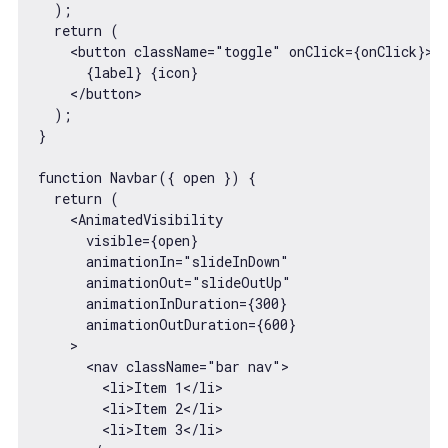
  );

  return (

    <button className="toggle" onClick={onClick}>

      {label} {icon}

    </button>

  );

}

function Navbar({ open }) {

  return (

    <AnimatedVisibility

      visible={open}

      animationIn="slideInDown"

      animationOut="slideOutUp"

      animationInDuration={300}

      animationOutDuration={600}

    >

      <nav className="bar nav">

        <li>Item 1</li>

        <li>Item 2</li>

        <li>Item 3</li>
