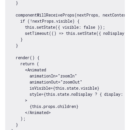
  }

  componentWillReceiveProps(nextProps, nextContext)
    if (!nextProps.visible) {

      this.setState({ visible: false });

      setTimeout(() => this.setState({ noDisplay: t
    }

  }

  render() {

    return (

      <Animated

        animationIn="zoomIn"

        animationOut="zoomOut"

        isVisible={this.state.visible}

        style={this.state.noDisplay ? { display: "n
      >

        {this.props.children}

      </Animated>

    );

  }
