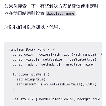
如果你搜索一下，
有些解决方案
是建议使用定时
器在动画结束时设置
。
display: none
所以我们可以添加以下代码。
function Box({ word }) {

  const color = colors[Math.floor(Math.random() * 9
  const [visible, setVisible] = useState(true);

  const [fading, setFading] = useState(false);

  function hideMe() {

    setFading(true);

    setTimeout(() => setVisible(false), 650);

  }

  let style = { borderColor: color, backgroundColor