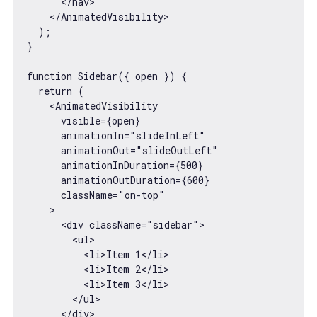
      </nav>

    </AnimatedVisibility>

  );

}

function Sidebar({ open }) {

  return (

    <AnimatedVisibility

      visible={open}

      animationIn="slideInLeft"

      animationOut="slideOutLeft"

      animationInDuration={500}

      animationOutDuration={600}

      className="on-top"

    >

      <div className="sidebar">

        <ul>

          <li>Item 1</li>

          <li>Item 2</li>

          <li>Item 3</li>

        </ul>

      </div>
