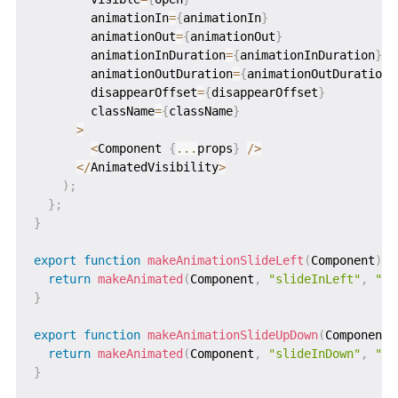
        animationIn
=
{
animationIn
}
        animationOut
=
{
animationOut
}
        animationInDuration
=
{
animationInDuration
}
        animationOutDuration
=
{
animationOutDuration
}
        disappearOffset
=
{
disappearOffset
}
        className
=
{
className
}
>
<
Component 
{
...
props
}
/
>
<
/
AnimatedVisibility
>
)
;
}
;
}
export
function
makeAnimationSlideLeft
(
Component
)
{
return
makeAnimated
(
Component
,
"slideInLeft"
,
"sl
}
export
function
makeAnimationSlideUpDown
(
Component
)
return
makeAnimated
(
Component
,
"slideInDown"
,
"sl
}