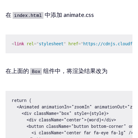
在
中添加 animate.css
index.html
<
link
rel
=
"
stylesheet
"
href
=
"
https://cdnjs.cloudfla
在上面的
组件中，将渲染结果改为
Box
return (

  <Animated animationIn="zoomIn" animationOut="zoom
    <div className="box" style={style}>

      <div className="center">{word}</div>

      <button className="button bottom-corner" onCl
        <i className="center far fa-eye fa-lg" />
