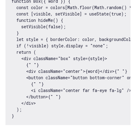
function Box({ word }) {

  const color = colors[Math.floor(Math.random() * 9
  const [visible, setVisible] = useState(true);

  function hideMe() {

    setVisible(false);

  }

  let style = { borderColor: color, backgroundColor
  if (!visible) style.display = "none";

  return (

    <div className="box" style={style}>

      {" "}

      <div className="center">{word}</div>{" "}

      <button className="button bottom-corner" onCl
        {" "}

        <i className="center far fa-eye fa-lg" />{"
      </button>{" "}

    </div>

  );
