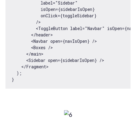
            label="Sidebar"

            isOpen={sidebarIsOpen}

            onClick={toggleSidebar}

          />

          <ToggleButton label="Navbar" isOpen={navI
        </header>

        <Navbar open={navIsOpen} />

        <Boxes />

      </main>

      <Sidebar open={sidebarIsOpen} />

    </Fragment>

  );
