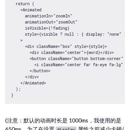
  return (

    <Animated

      animationIn="zoomIn"

      animationOut="zoomOut"

      isVisible={!fading}

      style={visible ? null : { display: "none" }}

    >

      <div className="box" style={style}>

        <div className="center">{word}</div>

        <button className="button bottom-corner" on
          <i className="center far fa-eye fa-lg" />
        </button>

      </div>

    </Animated>

  );

(注意：默认的动画时长是 1000ms，我使用的是
650ms，为了在设置
属性之前减少卡顿/
display