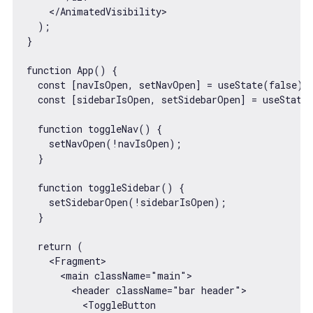
    </AnimatedVisibility>

  );

}

function App() {

  const [navIsOpen, setNavOpen] = useState(false);

  const [sidebarIsOpen, setSidebarOpen] = useState(
  function toggleNav() {

    setNavOpen(!navIsOpen);

  }

  function toggleSidebar() {

    setSidebarOpen(!sidebarIsOpen);

  }

  return (

    <Fragment>

      <main className="main">

        <header className="bar header">

          <ToggleButton
