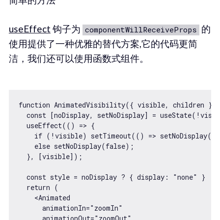
useEffect
钩子为
的
componentWillReceiveProps
使用提供了一种优雅的替代方案,它的代码更简
洁，我们还可以使用函数式组件。
function AnimatedVisibility({ visible, children }) 
  const [noDisplay, setNoDisplay] = useState(!visib
  useEffect(() => {

    if (!visible) setTimeout(() => setNoDisplay(tr
    else setNoDisplay(false);

  }, [visible]);

  const style = noDisplay ? { display: "none" } : n
  return (

    <Animated

      animationIn="zoomIn"

      animationOut="zoomOut"
