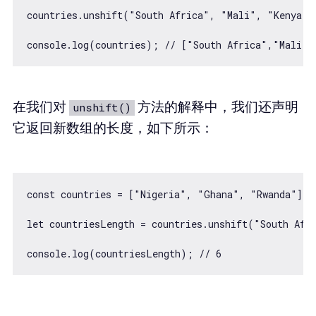
countries.unshift("South Africa", "Mali", "Kenya");
在我们对
方法的解释中，我们还声明
unshift()
它返回新数组的长度，如下所示：
const countries = ["Nigeria", "Ghana", "Rwanda"];

let countriesLength = countries.unshift("South Afri