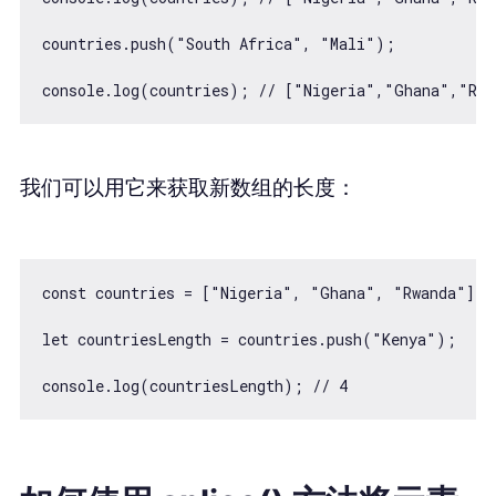
countries.push("South Africa", "Mali");

我们可以用它来获取新数组的长度：
const countries = ["Nigeria", "Ghana", "Rwanda"];

let countriesLength = countries.push("Kenya");
