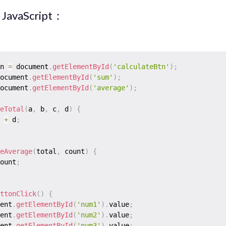
avaScript：
n 
=
 document
.
getElementById
(
'calculateBtn'
)
;
ocument
.
getElementById
(
'sum'
)
;
ocument
.
getElementById
(
'average'
)
;
eTotal
(
a
,
 b
,
 c
,
 d
)
{
 
+
 d
;
eAverage
(
total
,
 count
)
{
ount
;
ttonClick
(
)
{
ent
.
getElementById
(
'num1'
)
.
value
;
ent
.
getElementById
(
'num2'
)
.
value
;
ent
.
getElementById
(
'num3'
)
.
value
;