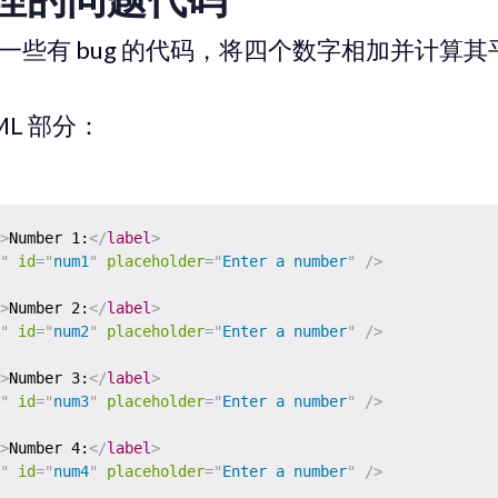
一些有 bug 的代码，将四个数字相加并计算其
ML 部分：
>
Number 1:
</
label
>
"
id
=
"
num1
"
placeholder
=
"
Enter a number
"
/>
>
Number 2:
</
label
>
"
id
=
"
num2
"
placeholder
=
"
Enter a number
"
/>
>
Number 3:
</
label
>
"
id
=
"
num3
"
placeholder
=
"
Enter a number
"
/>
>
Number 4:
</
label
>
"
id
=
"
num4
"
placeholder
=
"
Enter a number
"
/>