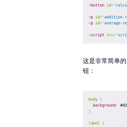
<
button
id
=
"
calcu
<
p
id
=
"
addition-r
<
p
id
=
"
average-re
<
script
src
=
"
scri
这是非常简单的
钮：
body
{
background
:
 #d2
}
label
{