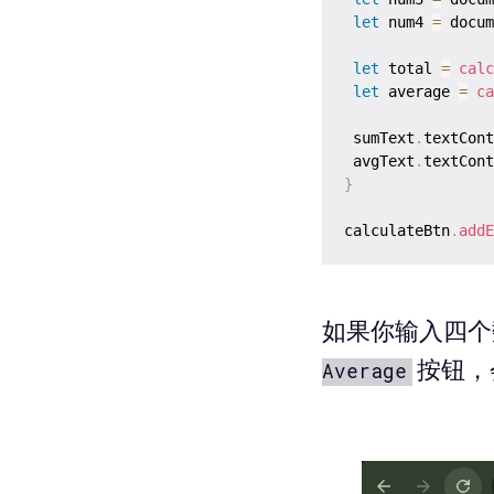
let
 num4 
=
 docum
let
 total 
=
calc
let
 average 
=
ca
 sumText
.
textCont
 avgText
.
textCont
}
calculateBtn
.
addE
如果你输入四
按钮，
Average