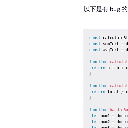
以下是有 bug 的 J
const
 calculateBt
const
 sumText 
=
 d
const
 avgText 
=
 d
function
calculat
return
 a 
+
 b 
+
 c
}
function
calculat
return
 total 
/
 c
}
function
handleBu
let
 num1 
=
 docum
let
 num2 
=
 docum
let
 num3 
=
 docum