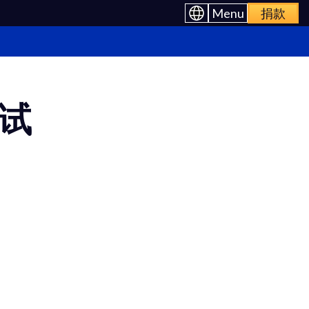
Menu
捐款
试