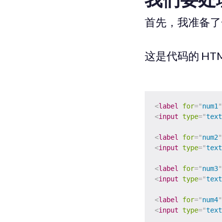
首先，我准备了
这是代码的 HT
<
label
for
=
"
num1
"
<
input
type
=
"
text
<
label
for
=
"
num2
"
<
input
type
=
"
text
<
label
for
=
"
num3
"
<
input
type
=
"
text
<
label
for
=
"
num4
"
<
input
type
=
"
text