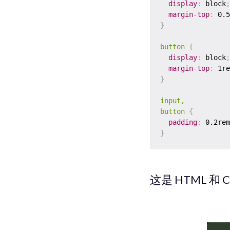
display
:
 block
;
margin-top
:
 0.5
}
button
{
display
:
 block
;
margin-top
:
 1re
}
input,

button
{
padding
:
 0.2rem
}
这是 HTML 和