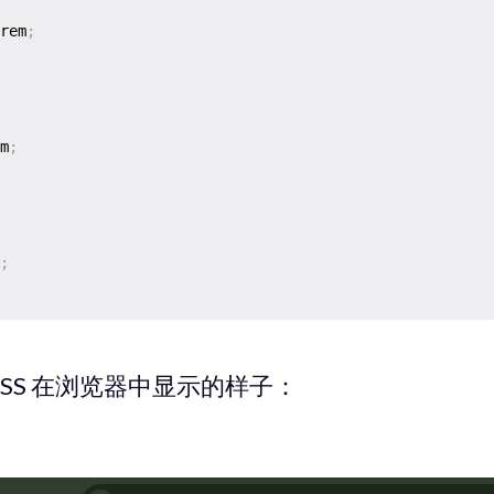
rem
;
m
;
;
 CSS 在浏览器中显示的样子：