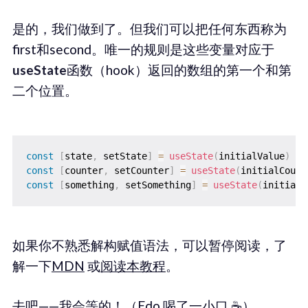
是的，我们做到了。但我们可以把任何东西称为
first和second。唯一的规则是这些变量对应于
useState
函数（hook）返回的数组的第一个和第
二个位置。
const
[
state
,
 setState
]
=
useState
(
initialValue
)
const
[
counter
,
 setCounter
]
=
useState
(
initialCount
const
[
something
,
 setSomething
]
=
useState
(
initialS
如果你不熟悉解构赋值语法，可以暂停阅读，了
解一下
MDN
或
阅读本教程
。
去吧——我会等的！（Edo 喝了一小口 ☕）