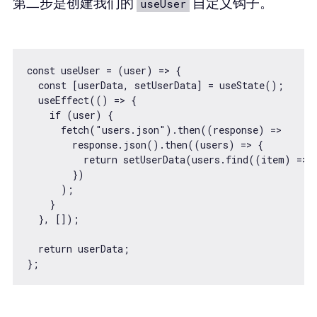
第二步是创建我们的
自定义钩子。
useUser
const useUser = (user) => {

  const [userData, setUserData] = useState();

  useEffect(() => {

    if (user) {

      fetch("users.json").then((response) =>

        response.json().then((users) => {

          return setUserData(users.find((item) => i
        })

      );

    }

  }, []);

  return userData;
