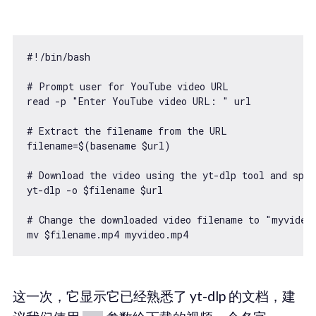
#!/bin/bash

# Prompt user for YouTube video URL

read -p "Enter YouTube video URL: " url

# Extract the filename from the URL

filename=$(basename $url)

# Download the video using the yt-dlp tool and spec
yt-dlp -o $filename $url

# Change the downloaded video filename to "myvideo.
mv $filename.mp4 myvideo.mp4
这一次，它显示它已经熟悉了 yt-dlp 的文档，建