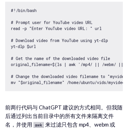
#!/bin/bash

# Prompt user for YouTube video URL

read -p "Enter YouTube video URL: " url

# Download video from YouTube using yt-dlp

yt-dlp $url

# Get the name of the downloaded video file

original_filename=$(ls | awk '/mp4/ || /webm/ || /
# Change the downloaded video filename to "myvideo.
mv "$original_filename" /home/ubuntu/vids/myvideo.
前两行代码与 ChatGPT 建议的方式相同。但我随
后通过列出当前目录中的所有文件来隔离文件
名，并使用
来过滤只包含 mp4、webm 或
awk