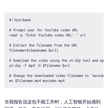
#!/bin/bash

# Prompt user for YouTube video URL

read -p "Enter YouTube video URL: " url

# Extract the filename from the URL

filename=$(basename $url)

# Download the video using the yt-dlp tool and spec
yt-dlp -F mp4 -O $filename $url

# Change the downloaded video filename to "myvideo.
mv $filename.mp4 myvideo.mp4
当我报告说这也不能工作时，人工智能开始感到