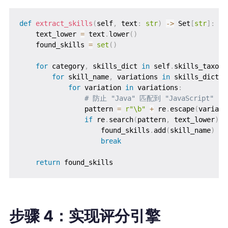
def
extract_skills
(
self
,
 text
:
str
)
-
>
 Set
[
str
]
:
    text_lower 
=
 text
.
lower
(
)
    found_skills 
=
set
(
)
for
 category
,
 skills_dict 
in
 self
.
skills_taxono
for
 skill_name
,
 variations 
in
 skills_dict
.
i
for
 variation 
in
 variations
:
# 防止 "Java" 匹配到 "JavaScript"
                pattern 
=
r"\b"
+
 re
.
escape
(
variati
if
 re
.
search
(
pattern
,
 text_lower
)
:
                    found_skills
.
add
(
skill_name
)
break
return
步骤 4：实现评分引擎