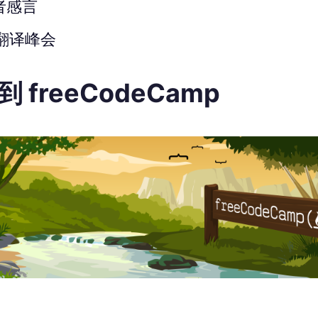
者感言
界翻译峰会
到 freeCodeCamp