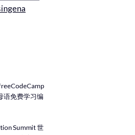
singena
CodeCamp
母语免费学习编
n Summit 世