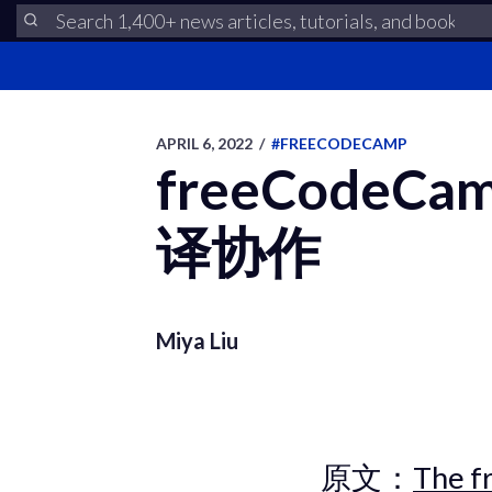
APRIL 6, 2022
/
#FREECODECAMP
freeCode
译协作
Miya Liu
原文：
The f