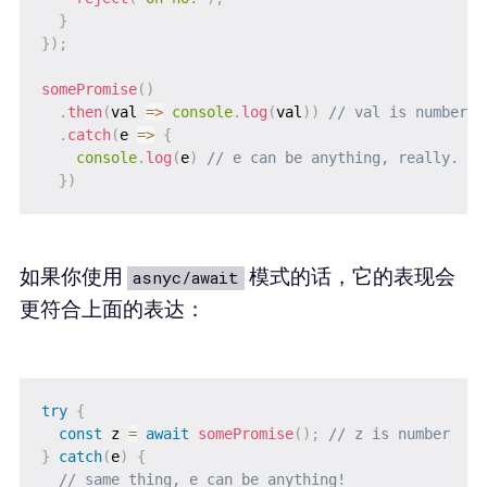
}
}
)
;
somePromise
(
)
.
then
(
val 
=>
console
.
log
(
val
)
)
// val is number
.
catch
(
e 
=>
{
console
.
log
(
e
)
// e can be anything, really.
}
)
如果你使用
模式的话，它的表现会
asnyc/await
更符合上面的表达：
try
{
const
 z 
=
await
somePromise
(
)
;
// z is number
}
catch
(
e
)
{
// same thing, e can be anything!