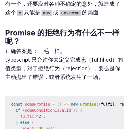
有一个，还要应对各种不确定的意外，就造成了
这个
只能是
或
的局面。
e
any
unknown
Promise 的拒绝行为有什么不一样
呢？
正确答案是：一毛一样。
typescript 只允许你去定义完成态（fullfilled）的
值类型，对于拒绝行为（rejection），要么是你
主动抛出了错误，或者系统发生了一场。
const
somePromise
=
(
)
=>
new
Promise
(
(
fulfil
,
 reje
if
(
someConditionIsValid
(
)
)
{
fulfil
(
42
)
;
}
else
{
reject
(
"Oh no!"
)
;