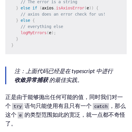
// The error is a string
}
else
if
(
axios
.
isAxiosError
(
e
)
)
{
// axios does an error check for us!
}
else
{
// everything else  
logMyErrors
(
e
)
;
}
}
注：上面代码已经是在 typescript 中进行
收敛异常捕获
的最佳实践。
正是由于能够抛出任何可能的值，同时我们对一
个
语句只能使用有且只有一个
，那么
try
catch
这个
的类型范围如此的宽泛，就一点都不奇怪
e
了。