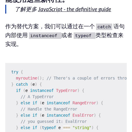
了解更多
JavaScript - the definitive guide
作为替代方案，我们可以通过在一个
语句
catch
内部使用
或者
类型检查来
instanceof
typeof
实现。
try
{
myroutine
(
)
;
// There's a couple of errors thrown
}
catch
(
e
)
{
if
(
e 
instanceof
TypeError
)
{
// A TypeError
}
else
if
(
e 
instanceof
RangeError
)
{
// Handle the RangeError
}
else
if
(
e 
instanceof
EvalError
)
{
// you guessed it: EvalError
}
else
if
(
typeof
 e 
===
"string"
)
{