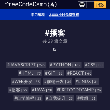
捐款
学习编程 —
3,000 小时免费课程
#播客
共 29 篇文章
#JAVASCRIPT
#PYTHON
#CSS
| 265
| 169
| 80
#HTML
#GIT
#REACT
| 73
| 63
| 60
#WEB开发
#前端开发
#LINUX
| 55
| 35
| 31
#播客
#JAVA
#FREECODECAMP
| 29
| 28
| 26
#自学编程
#自我提升
#数组
| 23
| 23
| 21