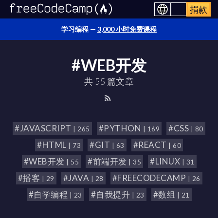
捐款
学习编程 —
3,000 小时免费课程
#WEB开发
共 55 篇文章
#JAVASCRIPT
#PYTHON
#CSS
| 265
| 169
| 80
#HTML
#GIT
#REACT
| 73
| 63
| 60
#WEB开发
#前端开发
#LINUX
| 55
| 35
| 31
#播客
#JAVA
#FREECODECAMP
| 29
| 28
| 26
#自学编程
#自我提升
#数组
| 23
| 23
| 21