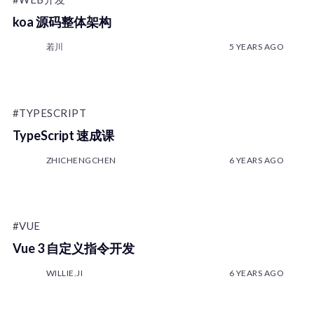
koa 源码整体架构
若川
5 YEARS AGO
#TYPESCRIPT
TypeScript 速成课
ZHICHENGCHEN
6 YEARS AGO
#VUE
Vue 3 自定义指令开发
WILLIE.JI
6 YEARS AGO