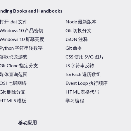
ending Books and Handbooks
打开 .dat 文件
Node 最新版本
Windows10 产品密钥
Git 切换分支
Windows 10 屏幕亮度
JSON 注释
Python 字符串转数字
Git 命令
谷歌恐龙游戏
CSS 使用 SVG 图片
Git Clone 指定分支
JS 字符串反转
媒体查询范围
forEach 遍历数组
OSI 七层网络
Event Loop 执行顺序
Git 删除分支
HTML 表格代码
HTML5 模板
学习编程
移动应用