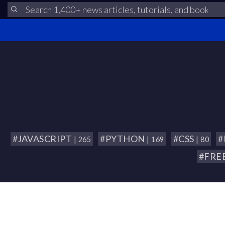
#JAVASCRIPT
#PYTHON
#CSS
| 265
| 169
| 80
#FRE