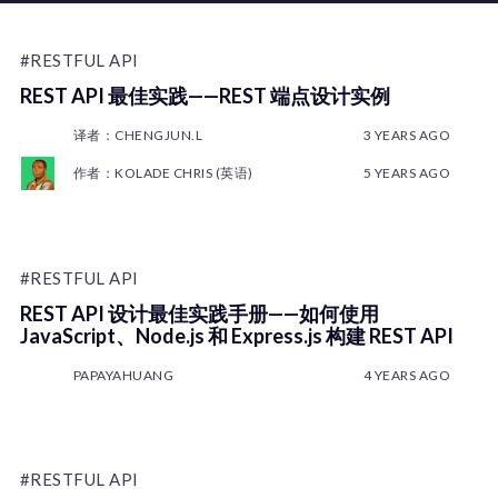
#RESTFUL API
REST API 最佳实践——REST 端点设计实例
译者：CHENGJUN.L
3 YEARS AGO
作者：KOLADE CHRIS (英语)
5 YEARS AGO
#RESTFUL API
REST API 设计最佳实践手册——如何使用
JavaScript、Node.js 和 Express.js 构建 REST API
PAPAYAHUANG
4 YEARS AGO
#RESTFUL API