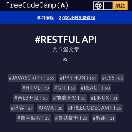
捐款
学习编程 —
3,000 小时免费课程
#RESTFUL API
共 5 篇文章
#JAVASCRIPT
#PYTHON
#CSS
| 265
| 169
| 80
#HTML
#GIT
#REACT
| 73
| 63
| 60
#WEB开发
#前端开发
#LINUX
| 55
| 35
| 31
#播客
#JAVA
#FREECODECAMP
| 29
| 28
| 26
#自学编程
#自我提升
#数组
| 23
| 23
| 21