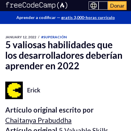
Donar
Aprender a codificar —
gratis 3,000-horas currículo
JANUARY 12, 2022
/
#SUPERACIÓN
5 valiosas habilidades que
los desarrolladores deberían
aprender en 2022
Erick
Artículo original escrito por
Chaitanya Prabuddha
Artículo original
5 Valuable Skills