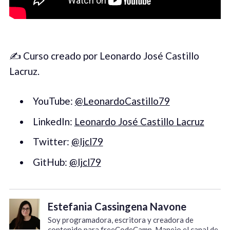
✍️ Curso creado por Leonardo José Castillo
Lacruz.
YouTube:
@LeonardoCastillo79
LinkedIn:
Leonardo José Castillo Lacruz
Twitter:
@ljcl79
GitHub:
@ljcl79
Estefania Cassingena Navone
Soy programadora, escritora y creadora de
contenido para freeCodeCamp. Manejo el canal de