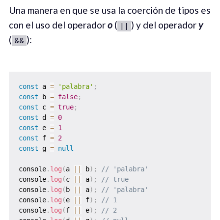
Una manera en que se usa la coerción de tipos es
con el uso del operador
o
(
) y del operador
y
||
(
):
&&
const
 a 
=
'palabra'
;
const
 b 
=
false
;
const
 c 
=
true
;
const
 d 
=
0
const
 e 
=
1
const
 f 
=
2
const
 g 
=
null
console
.
log
(
a 
||
 b
)
;
// 'palabra'
console
.
log
(
c 
||
 a
)
;
// true
console
.
log
(
b 
||
 a
)
;
// 'palabra'
console
.
log
(
e 
||
 f
)
;
// 1
console
.
log
(
f 
||
 e
)
;
// 2