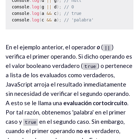
console
.
log
(
d 
||
 g
)
;
// null
console
.
log
(
g 
||
 d
)
;
// 0
console
.
log
(
a 
&&
 c
)
;
// true
console
.
log
(
c 
&&
 a
)
;
// 'palabra'
En el ejemplo anterior, el operador
o
(
)
||
verifica el primer operando. Si dicho operando es
el valor booleano verdadero (
) o pertenece
true
a lista de los evaluados como verdaderos,
JavaScript arroja el resultado inmediatamente
sin necesidad de verificar el segundo operando.
A esto se le llama una
evaluación cortocircuito
.
Por tal razón, obtenemos 'palabra' en el primer
caso y
en el segundo caso. Sin embargo,
true
cuando el primer operando
no es
verdadero,