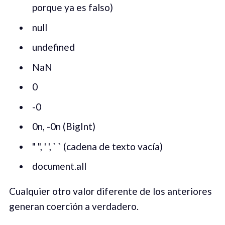
porque ya es falso)
null
undefined
NaN
0
-0
0n, -0n (BigInt)
" ", ' ', ` ` (cadena de texto vacía)
document.all
Cualquier otro valor diferente de los anteriores
generan coerción a verdadero.