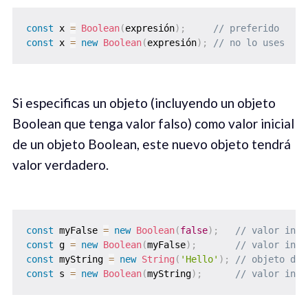
const
 x 
=
Boolean
(
expresión
)
;
// preferido
const
 x 
=
new
Boolean
(
expresión
)
;
// no lo uses
Si especificas un objeto (incluyendo un objeto
Boolean que tenga valor falso) como valor inicial
de un objeto Boolean, este nuevo objeto tendrá
valor verdadero.
const
 myFalse 
=
new
Boolean
(
false
)
;
// valor inic
const
 g 
=
new
Boolean
(
myFalse
)
;
// valor inic
const
 myString 
=
new
String
(
'Hello'
)
;
// objeto de 
const
 s 
=
new
Boolean
(
myString
)
;
// valor inic