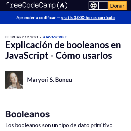
Donar
Aprender a codificar —
gratis 3,000-horas currículo
FEBRUARY 19, 2021
/
#JAVASCRIPT
Explicación de booleanos en
JavaScript - Cómo usarlos
Maryori S. Boneu
Boolean
os
Los booleanos son un tipo de dato primitivo