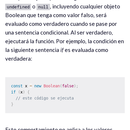
o
, incluyendo cualquier objeto
undefined
null
Boolean que tenga como valor falso, será
evaluado como verdadero cuando se pase por
una sentencia condicional. Al ser verdadero,
ejecutará la función. Por ejemplo, la condición en
la siguiente sentencia
if
es evaluada como
verdadera:
const
 x 
=
new
Boolean
(
false
)
;
if
(
x
)
{
// este código se ejecuta
}
Este comportamiento no aplica a los valores