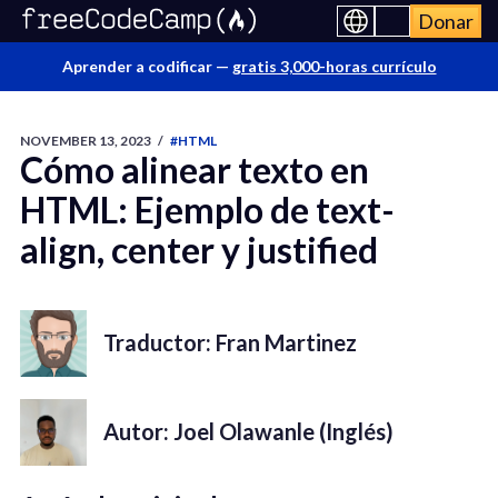
Donar
Aprender a codificar —
gratis 3,000-horas currículo
NOVEMBER 13, 2023
/
#HTML
Cómo alinear texto en
HTML: Ejemplo de text-
align, center y justified
Traductor: Fran Martinez
Autor: Joel Olawanle (Inglés)