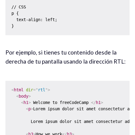
// CSS

p {

  text-align: left;

Por ejemplo, si tienes tu contenido desde la
derecha de tu pantalla usando la dirección RTL:
<
html
dir
=
"
rtl
"
>
<
body
>
<
h1
>
 Welcome to freeCodeCamp 
</
h1
>
<
p
>
Lorem ipsum dolor sit amet consectetur adi
        Lorem ipsum dolor sit amet consectetur adip
<
h3
>
How we work
</
h3
>