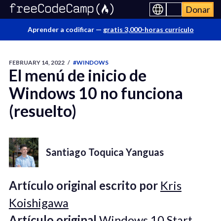
Donar
Aprender a codificar —
gratis 3,000-horas currículo
FEBRUARY 14, 2022
/
#WINDOWS
El menú de inicio de
Windows 10 no funciona
(resuelto)
Santiago Toquica Yanguas
Artículo original escrito por
Kris
Koishigawa
Artículo original
Windows 10 Start