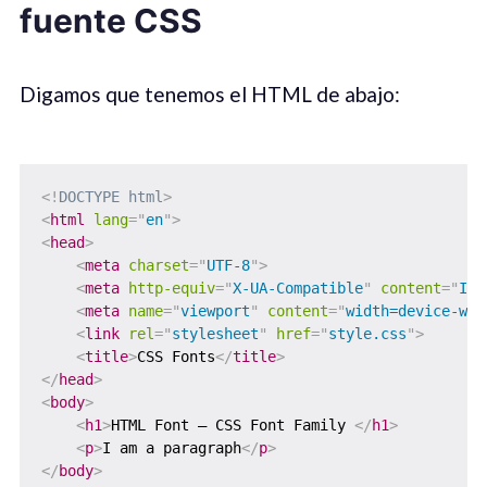
fuente CSS
Digamos que tenemos el HTML de abajo:
<!
DOCTYPE
html
>
<
html
lang
=
"
en
"
>
<
head
>
<
meta
charset
=
"
UTF-8
"
>
<
meta
http-equiv
=
"
X-UA-Compatible
"
content
=
"
IE=
<
meta
name
=
"
viewport
"
content
=
"
width=device-wid
<
link
rel
=
"
stylesheet
"
href
=
"
style.css
"
>
<
title
>
CSS Fonts
</
title
>
</
head
>
<
body
>
<
h1
>
HTML Font – CSS Font Family 
</
h1
>
<
p
>
I am a paragraph
</
p
>
</
body
>