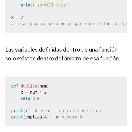
print
(
'so will this'
)
x 
=
7
# la asignación de x no es parte de la función ya q
Las variables definidas dentro de una función
solo existen dentro del ámbito de esa función.
def
duplica
(
num
)
:
    x 
=
 num 
*
2
return
 x

print
(
x
)
# error - x no está definida
print
(
duplica
(
4
)
)
# muestra 8