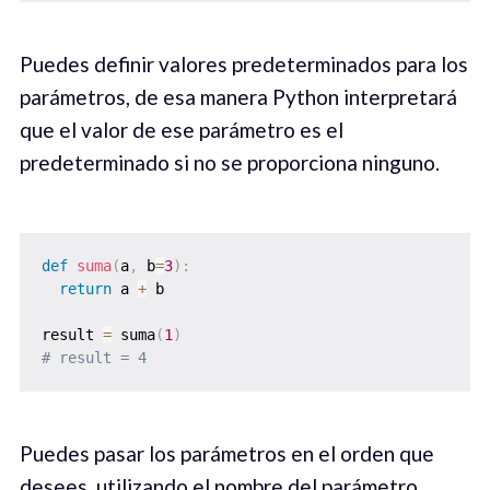
Puedes definir valores predeterminados para los
parámetros, de esa manera Python interpretará
que el valor de ese parámetro es el
predeterminado si no se proporciona ninguno.
def
suma
(
a
,
 b
=
3
)
:
return
 a 
+
 b

result 
=
 suma
(
1
)
# result = 4
Puedes pasar los parámetros en el orden que
desees, utilizando el nombre del parámetro.