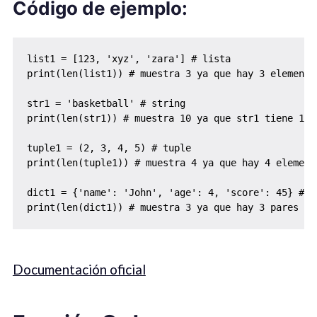
Código de ejemplo:
list1 = [123, 'xyz', 'zara'] # lista

print(len(list1)) # muestra 3 ya que hay 3 elementos
str1 = 'basketball' # string

print(len(str1)) # muestra 10 ya que str1 tiene 10 c
tuple1 = (2, 3, 4, 5) # tuple 

print(len(tuple1)) # muestra 4 ya que hay 4 elemento
dict1 = {'name': 'John', 'age': 4, 'score': 45} # di
print(len(dict1)) # muestra 3 ya que hay 3 pares cl
Documentación oficial