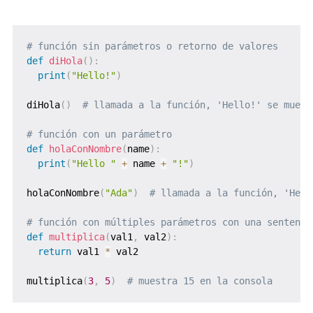
# función sin parámetros o retorno de valores
def
diHola
(
)
:
print
(
"Hello!"
)
diHola
(
)
# llamada a la función, 'Hello!' se muest
# función con un parámetro
def
holaConNombre
(
name
)
:
print
(
"Hello "
+
 name 
+
"!"
)
holaConNombre
(
"Ada"
)
# llamada a la función, 'Hell
# función con múltiples parámetros con una sentenci
def
multiplica
(
val1
,
 val2
)
:
return
 val1 
*
 val2

multiplica
(
3
,
5
)
# muestra 15 en la consola