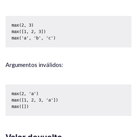
max(2, 3)

max([1, 2, 3])

max('a', 'b', 'c')
Argumentos inválidos:
max(2, 'a')

max([1, 2, 3, 'a'])

max([])