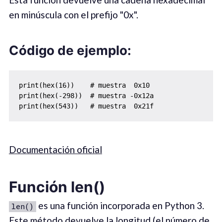
en minúscula con el prefijo "0x".
Código de ejemplo:
print(hex(16))    # muestra  0x10

print(hex(-298))  # muestra -0x12a

print(hex(543))   # muestra  0x21f
Documentación oficial
Función len()
es una función incorporada en Python 3.
len()
Este método devuelve la longitud (el número de