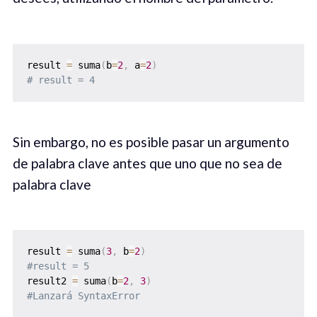
result 
=
 suma
(
b
=
2
,
 a
=
2
)
# result = 4
Sin embargo, no es posible pasar un argumento
de palabra clave antes que uno que no sea de
palabra clave
result 
=
 suma
(
3
,
 b
=
2
)
#result = 5
result2 
=
 suma
(
b
=
2
,
3
)
#Lanzará SyntaxError