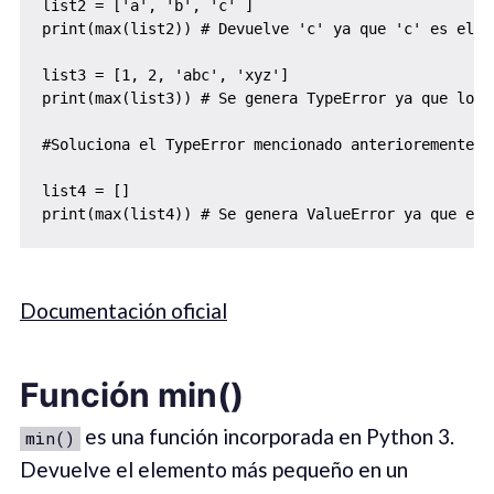
list2 = ['a', 'b', 'c' ]

print(max(list2)) # Devuelve 'c' ya que 'c' es el v
list3 = [1, 2, 'abc', 'xyz']

print(max(list3)) # Se genera TypeError ya que los 
#Soluciona el TypeError mencionado anterioremente a
list4 = []

print(max(list4)) # Se genera ValueError ya que el 
Documentación oficial
Función min()
es una función incorporada en Python 3.
min()
Devuelve el elemento más pequeño en un