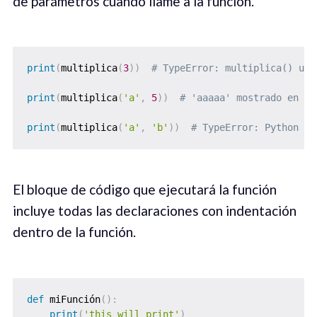
de parámetros cuando llame a la función.
print
(
multiplica
(
3
)
)
# TypeError: multiplica() uti
print
(
multiplica
(
'a'
,
5
)
)
# 'aaaaa' mostrado en la
print
(
multiplica
(
'a'
,
'b'
)
)
# TypeError: Python no
El bloque de código que ejecutará la función
incluye todas las declaraciones con indentación
dentro de la función.
def
 miFunción
(
)
:
print
(
'this will print'
)