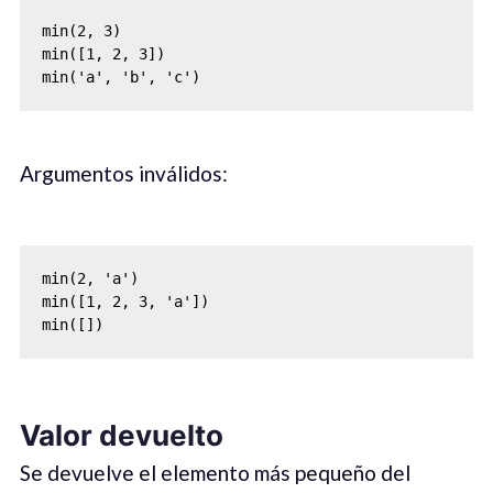
min(2, 3)

min([1, 2, 3])

min('a', 'b', 'c')
Argumentos inválidos:
min(2, 'a')

min([1, 2, 3, 'a'])

min([])
Valor devuelto
Se devuelve el elemento más pequeño del