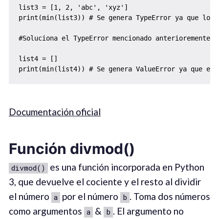
list3 = [1, 2, 'abc', 'xyz']

print(min(list3)) # Se genera TypeError ya que los 
#Soluciona el TypeError mencionado anterioremente a
list4 = []

print(min(list4)) # Se genera ValueError ya que el 
Documentación oficial
Función divmod()
es una función incorporada en Python
divmod()
3, que devuelve el cociente y el resto al dividir
el número
por el número
. Toma dos números
a
b
como argumentos
&
. El argumento no
a
b