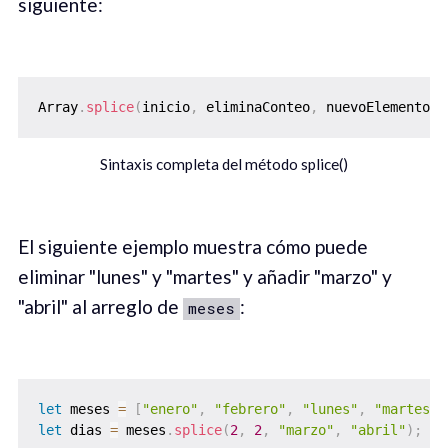
siguiente:
Array
.
splice
(
inicio
,
 eliminaConteo
,
 nuevoElemento
,
 
Sintaxis completa del método splice()
El siguiente ejemplo muestra cómo puede
eliminar "lunes" y "martes" y añadir "marzo" y
"abril" al arreglo de
:
meses
let
 meses 
=
[
"enero"
,
"febrero"
,
"lunes"
,
"martes"
]
let
 dias 
=
 meses
.
splice
(
2
,
2
,
"marzo"
,
"abril"
)
;