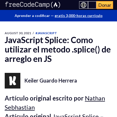
Donar
Aprender a codificar —
gratis 3,000-horas currículo
AUGUST 30, 2021
/
#JAVASCRIPT
JavaScript Splice: Como
utilizar el metodo .splice() de
arreglo en JS
Keiler Guardo Herrera
Artículo original escrito por
Nathan
Sebhastian
Artículo original
JavaScript Splice –