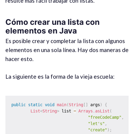
resulte más fácil trabajar con listas.
Cómo crear una lista con
elementos en Java
Es posible crear y completar la lista con algunos
elementos en una sola línea. Hay dos maneras de
hacer esto.
La siguiente es la forma de la vieja escuela:
public
static
void
main
(
String
[
]
 args
)
{
List
<
String
>
 list 
=
Arrays
.
asList
(
"freeCodeCamp"
,
"let's"
,
"create"
)
;