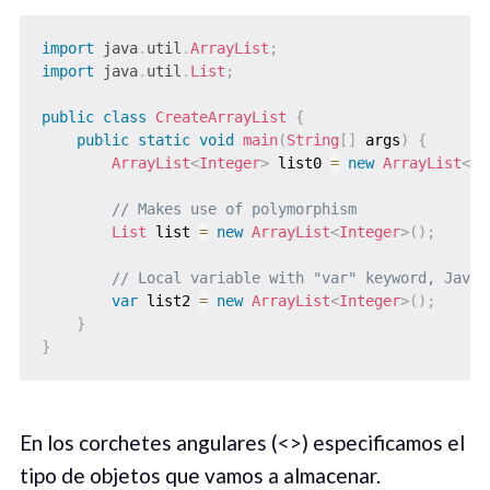
import
java
.
util
.
ArrayList
;
import
java
.
util
.
List
;
public
class
CreateArrayList
{
public
static
void
main
(
String
[
]
 args
)
{
ArrayList
<
Integer
>
 list0 
=
new
ArrayList
<
>
(
// Makes use of polymorphism
List
 list 
=
new
ArrayList
<
Integer
>
(
)
;
// Local variable with "var" keyword, Java 
var
 list2 
=
new
ArrayList
<
Integer
>
(
)
;
}
}
En los corchetes angulares (<>) especificamos el
tipo de objetos que vamos a almacenar.