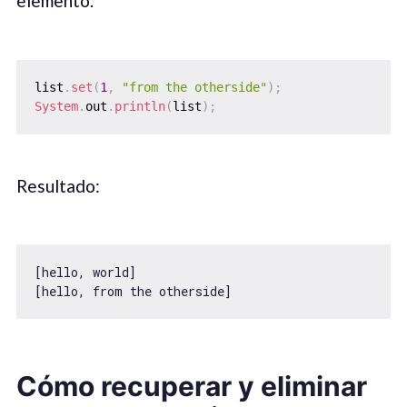
elemento.
list
.
set
(
1
,
"from the otherside"
)
;
System
.
out
.
println
(
list
)
;
Resultado:
[hello, world]

[hello, from the otherside]
Cómo recuperar y eliminar