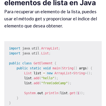
elementos de lista en Java
Para recuperar un elemento de la lista, puedes
usar el método get y proporcionar el índice del
elemento que desea obtener.
import
java
.
util
.
ArrayList
;
import
java
.
util
.
List
;
public
class
GetElement
{
public
static
void
main
(
String
[
]
 args
)
{
List
 list 
=
new
ArrayList
<
String
>
(
)
;
        list
.
add
(
"hello"
)
;
        list
.
add
(
"freeCodeCamp"
)
;
System
.
out
.
println
(
list
.
get
(
1
)
)
;
}
}