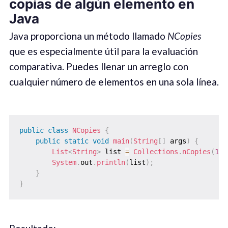
copias de algún elemento en
Java
Java proporciona un método llamado
NCopies
que es especialmente útil para la evaluación
comparativa. Puedes llenar un arreglo con
cualquier número de elementos en una sola línea.
public
class
NCopies
{
public
static
void
main
(
String
[
]
 args
)
{
List
<
String
>
 list 
=
Collections
.
nCopies
(
10
,
System
.
out
.
println
(
list
)
;
}
}