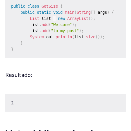
public
class
GetSize
{
public
static
void
main
(
String
[
]
 args
)
{
List
 list 
=
new
ArrayList
(
)
;
        list
.
add
(
"Welcome"
)
;
        list
.
add
(
"to my post"
)
;
System
.
out
.
println
(
list
.
size
(
)
)
;
}
}
Resultado:
2