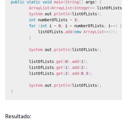
public
static
void
main
(
String
[
]
 args
)
{
ArrayList
<
ArrayList
<
Integer
>
>
 listOfLists 
=
System
.
out
.
println
(
listOfLists
)
;
int
 numberOfLists 
=
3
;
for
(
int
 i 
=
0
;
 i 
<
 numberOfLists
;
 i
++
)
{
            listOfLists
.
add
(
new
ArrayList
<
>
(
)
)
;
}
System
.
out
.
println
(
listOfLists
)
;
        listOfLists
.
get
(
0
)
.
add
(
1
)
;
        listOfLists
.
get
(
1
)
.
add
(
2
)
;
        listOfLists
.
get
(
2
)
.
add
(
0
,
3
)
;
System
.
out
.
println
(
listOfLists
)
;
}
Resultado: