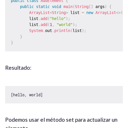
public
class
AddElement
{
public
static
void
main
(
String
[
]
 args
)
{
ArrayList
<
String
>
 list 
=
new
ArrayList
<
>
(
)
;
        list
.
add
(
"hello"
)
;
        list
.
add
(
1
,
"world"
)
;
System
.
out
.
println
(
list
)
;
}
}
Resultado:
[hello, world]
Podemos usar el método set para actualizar un