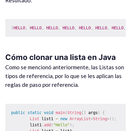
Resultado:
[
HELLO
,
HELLO
,
HELLO
,
HELLO
,
HELLO
,
HELLO
,
HELLO
,
H
Cómo clonar una lista en Java
Como se mencionó anteriormente, las Listas son
tipos de referencia, por lo que se les aplican las
reglas de paso por referencia.
public
static
void
main
(
String
[
]
 args
)
{
List
 list1 
=
new
ArrayList
<
String
>
(
)
;
        list1
.
add
(
"Hello"
)
;
List
 list2 
=
 list1
;