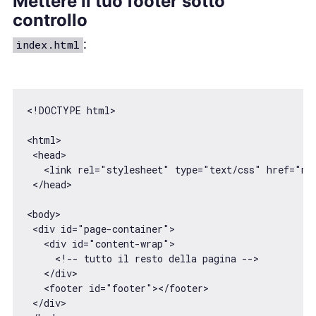
Mettere il tuo footer sotto
controllo
:
index.html
<!DOCTYPE html>

<html>

 <head>

   <link rel="stylesheet" type="text/css" href="mai
 </head>

<body>

 <div id="page-container">

   <div id="content-wrap">

     <!-- tutto il resto della pagina -->

   </div>

   <footer id="footer"></footer>

 </div>
