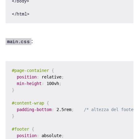
</body>

</html>
:
main.css
#page-container
{
position
:
 relative
;
min-height
:
 100vh
;
}
#content-wrap
{
padding-bottom
:
 2.5rem
;
/* altezza del footer 
}
#footer
{
position
:
 absolute
;