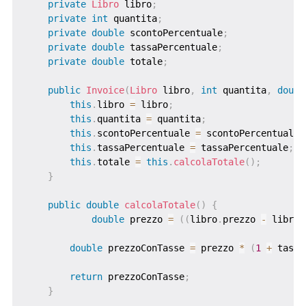
private
Libro
 libro
;
private
int
 quantita
;
private
double
 scontoPercentuale
;
private
double
 tassaPercentuale
;
private
double
 totale
;
public
Invoice
(
Libro
 libro
,
int
 quantita
,
doubl
this
.
libro 
=
 libro
;
this
.
quantita 
=
 quantita
;
this
.
scontoPercentuale 
=
 scontoPercentuale
;
this
.
tassaPercentuale 
=
 tassaPercentuale
;
this
.
totale 
=
this
.
calcolaTotale
(
)
;
}
public
double
calcolaTotale
(
)
{
double
 prezzo 
=
(
(
libro
.
prezzo 
-
 libro
.
double
 prezzoConTasse 
=
 prezzo 
*
(
1
+
 tassa
return
 prezzoConTasse
;
}