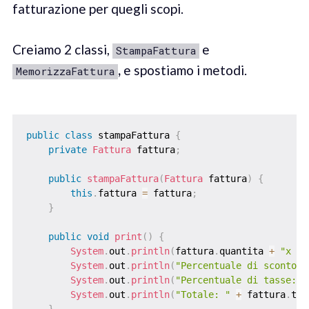
fatturazione per quegli scopi.
Creiamo 2 classi,
e
StampaFattura
,
e spostiamo i metodi.
MemorizzaFattura
public
class
 stampaFattura 
{
private
Fattura
 fattura
;
public
stampaFattura
(
Fattura
 fattura
)
{
this
.
fattura 
=
 fattura
;
}
public
void
print
(
)
{
System
.
out
.
println
(
fattura
.
quantita 
+
"x "
System
.
out
.
println
(
"Percentuale di sconto: 
System
.
out
.
println
(
"Percentuale di tasse: "
System
.
out
.
println
(
"Totale: "
+
 fattura
.
tot