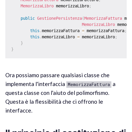
MemorizzaLibro
 memorizzaLibro
;
public
GestionePersistenza
(
MemorizzaFattura
 mem
MemorizzaLibro
 memori
this
.
memorizzaFattura 
=
 memorizzaFattura
;
this
.
memorizzaLibro 
=
 memorizzaLibro
;
}
}
Ora possiamo passare qualsiasi classe che
implementa l'interfaccia
a
MemorizzaFattura
questa classe con l'aiuto del polimorfismo.
Questa è la flessibilità che ci offrono le
interfacce.