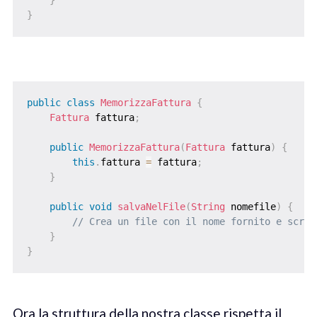
}
}
public
class
MemorizzaFattura
{
Fattura
 fattura
;
public
MemorizzaFattura
(
Fattura
 fattura
)
{
this
.
fattura 
=
 fattura
;
}
public
void
salvaNelFile
(
String
 nomefile
)
{
// Crea un file con il nome fornito e scriv
}
}
Ora la struttura della nostra classe rispetta il