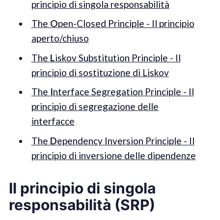
principio di singola responsabilità
The
O
pen-Closed Principle - Il principio
aperto/chiuso
The
L
iskov Substitution Principle - Il
principio di sostituzione di Liskov
The
I
nterface Segregation Principle - Il
principio di segregazione delle
interfacce
The
D
ependency Inversion Principle - Il
principio di inversione delle dipendenze
Il principio di singola
responsabilità (SRP)