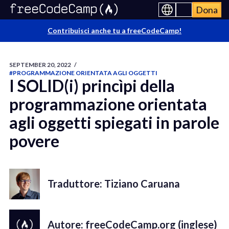
Dona
Contribuisci anche tu a freeCodeCamp!
SEPTEMBER 20, 2022
/
#PROGRAMMAZIONE ORIENTATA AGLI OGGETTI
I SOLID(i) princìpi della
programmazione orientata
agli oggetti spiegati in parole
povere
Traduttore: Tiziano Caruana
Autore: freeCodeCamp.org (inglese)