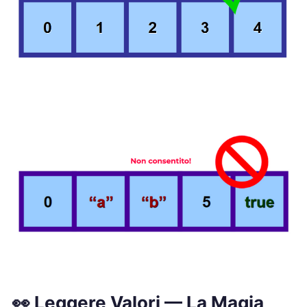
👀
Leggere Valori
—
La Magia