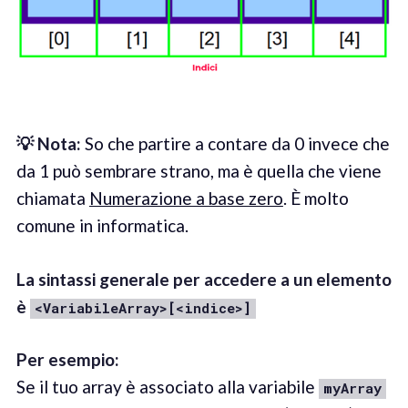
💡
Not
a
:
So che partire a contare da 0 invece che
da 1 può sembrare strano, ma è quella che viene
chiamata
Numerazione a base zero
. È molto
comune in informatica.
La sintassi generale per accedere a un elemento
è
<
VariabileArray
>[<ind
ice
>]
Per esempio
:
Se il tuo array è associato alla variabile
myArray