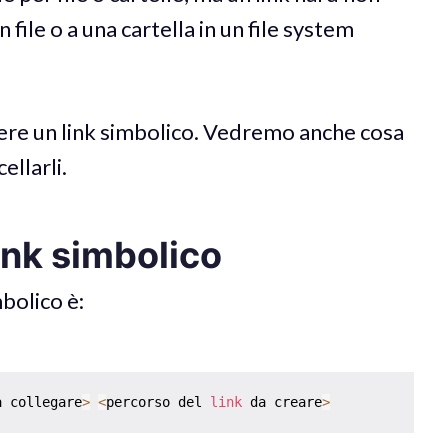
file o a una cartella in un file system
vere un link simbolico. Vedremo anche cosa
ellarli.
ink simbolico
mbolico è:
a collegare
>
<
percorso del 
link
 da creare
>