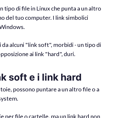
 tipo di file in Linux che punta a un altro
erno del tuo computer. I link simbolici
i Windows.
da alcuni "link soft", morbidi - un tipo di
pposizione ai link "hard", duri.
nk soft e i link hard
iatoie, possono puntare a un altro file o a
 system.
e per file o cartelle, ma un link hard non