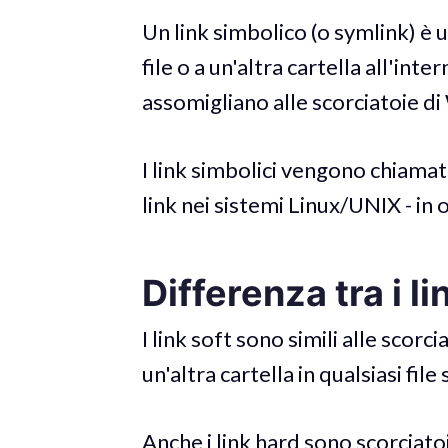
Un link simbolico (o symlink) è un
file o a un'altra cartella all'int
assomigliano alle scorciatoie d
I link simbolici vengono chiamati 
link nei sistemi Linux/UNIX - in o
Differenza tra i li
I link soft sono simili alle scorc
un'altra cartella in qualsiasi file
Anche i link hard sono scorciatoi