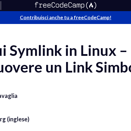
Contribuisci anche tu a freeCodeCamp!
ui Symlink in Linux 
uovere un Link Simb
avaglia
g (inglese)