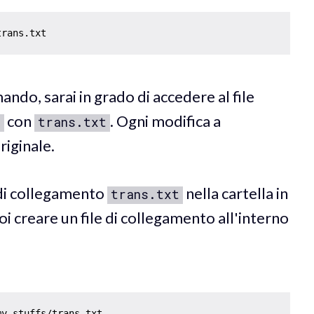
do, sarai in grado di accedere al file
con
. Ogni modifica a
t
trans.txt
originale.
 di collegamento
nella cartella in
trans.txt
oi creare un file di collegamento all'interno