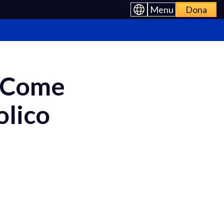
Menu
Dona
– Come
olico