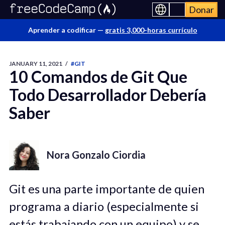
Donar
Aprender a codificar —
gratis 3,000-horas currículo
JANUARY 11, 2021
/
#GIT
10 Comandos de Git Que
Todo Desarrollador Debería
Saber
Nora Gonzalo Ciordia
Git es una parte importante de quien
programa a diario (especialmente si
estás trabajando con un equipo) y se