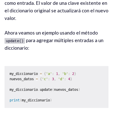
como entrada. El valor de una clave existente en
el diccionario original se actualizará con el nuevo
valor.
Ahora veamos un ejemplo usando el método
para agregar múltiples entradas a un
update()
diccionario:
my_diccionario 
=
{
'a'
:
1
,
'b'
:
2
}
nuevos_datos 
=
{
'c'
:
3
,
'd'
:
4
}
my_diccionario
.
update
(
nuevos_datos
)
print
(
my_diccionario
)