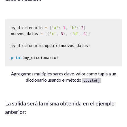
my_diccionario 
=
{
'a'
:
1
,
'b'
:
2
}
nuevos_datos 
=
[
(
'c'
,
3
)
,
(
'd'
,
4
)
]
my_diccionario
.
update
(
nuevos_datos
)
print
(
my_diccionario
)
Agregamos multiples pares clave-valor como tupla a un
diccionario usando el método
update()
La salida será la misma obtenida en el ejemplo
anterior: