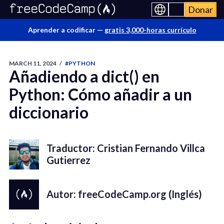
Donar
Aprender a codificar —
gratis 3,000-horas currículo
MARCH 11, 2024
/
#PYTHON
Añadiendo a dict() en
Python: Cómo añadir a un
diccionario
Traductor: Cristian Fernando Villca
Gutierrez
Autor: freeCodeCamp.org (Inglés)