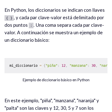
En Python, los diccionarios se indican con llaves
, y cada par clave-valor está delimitado por
{ }
dos puntos
. Una coma separa cada par clave-
:
valor. A continuación se muestra un ejemplo de
un diccionario básico:
mi_diccionario 
=
{
"piña"
:
12
,
"manzana"
:
30
,
"naran
Ejemplo de diccionario básico en Python
En este ejemplo, "piña", "manzana", "naranja" y
"palta" son las claves y 12, 30, 5 y 7 son los