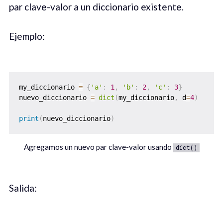
par clave-valor a un diccionario existente.
Ejemplo:
my_diccionario 
=
{
'a'
:
1
,
'b'
:
2
,
'c'
:
3
}
nuevo_diccionario 
=
dict
(
my_diccionario
,
 d
=
4
)
print
(
nuevo_diccionario
)
Agregamos un nuevo par clave-valor usando
dict()
Salida: