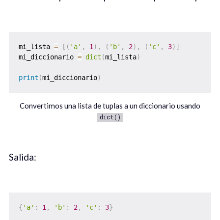
mi_lista 
=
[
(
'a'
,
1
)
,
(
'b'
,
2
)
,
(
'c'
,
3
)
]
mi_diccionario 
=
dict
(
mi_lista
)
print
(
mi_diccionario
)
Convertimos una lista de tuplas a un diccionario usando
dict()
Salida:
{
'a'
:
1
,
'b'
:
2
,
'c'
:
3
}