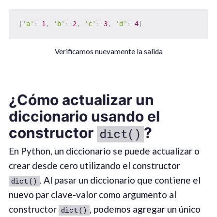
{
'a'
:
1
,
'b'
:
2
,
'c'
:
3
,
'd'
:
4
}
Verificamos nuevamente la salida
¿Cómo actualizar un
diccionario usando el
constructor
?
dict()
En Python, un diccionario se puede actualizar o
crear desde cero utilizando el constructor
. Al pasar un diccionario que contiene el
dict()
nuevo par clave-valor como argumento al
constructor
, podemos agregar un único
dict()