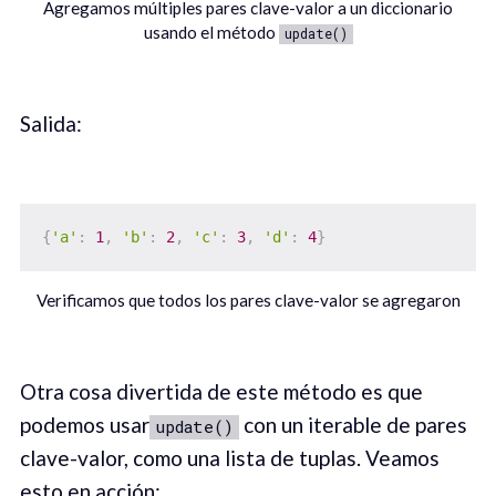
Agregamos múltiples pares clave-valor a un diccionario
usando el método
update()
Salida:
{
'a'
:
1
,
'b'
:
2
,
'c'
:
3
,
'd'
:
4
}
Verificamos que todos los pares clave-valor se agregaron
Otra cosa divertida de este método es que
podemos usar
con un iterable de pares
update()
clave-valor, como una lista de tuplas. Veamos
esto en acción: