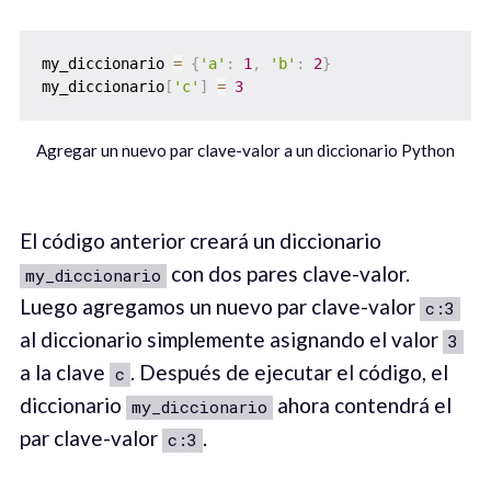
my_diccionario 
=
{
'a'
:
1
,
'b'
:
2
}
my_diccionario
[
'c'
]
=
3
Agregar un nuevo par clave-valor a un diccionario Python
El código anterior creará un diccionario
con dos pares clave-valor.
my_diccionario
Luego agregamos un nuevo par clave-valor
c:3
al diccionario simplemente asignando el valor
3
a la clave
. Después de ejecutar el código, el
c
diccionario
ahora contendrá el
my_diccionario
par clave-valor
.
c:3