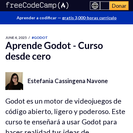
Donar
Aprender a codificar —
gratis 3,000-horas currículo
JUNE 4, 2025
/
#GODOT
Aprende Godot - Curso
desde cero
Estefania Cassingena Navone
Godot es un motor de videojuegos de
código abierto, ligero y poderoso. Este
curso te enseñará a usar Godot para
hacer realidad tus ideas de