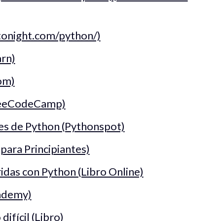
tonight.com/python/)
rn)
om)
freeCodeCamp)
tes de Python (Pythonspot)
para Principiantes)
idas con Python (Libro Online)
ademy)
ifícil (Libro)