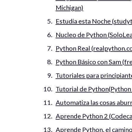
Michigan)
Estudia esta Noche (study
Nucleo de Python (SoloLea
Python Real (realpython.c
Python Básico con Sam (
Tutoriales para principian
Tutorial de Python(Python 
Automatiza las cosas aburr
Aprende Python 2 (Codec
Aprende Python, el camino d