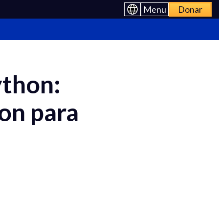
Menu
Donar
ython:
on para