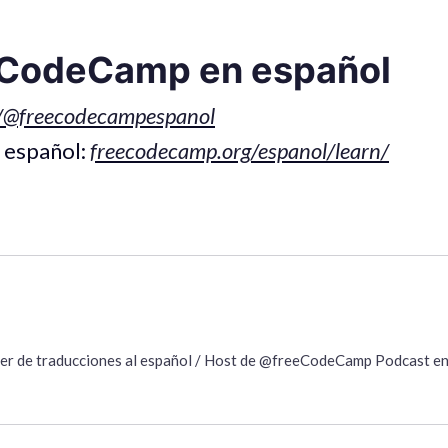
eCodeCamp en español
/@freecodecampespanol
 español:
freecodecamp.org/espanol/learn/
íder de traducciones al español / Host de @freeCodeCamp Podcast e