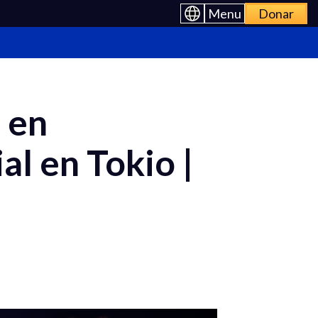
Menu
Donar
 en
al en Tokio |