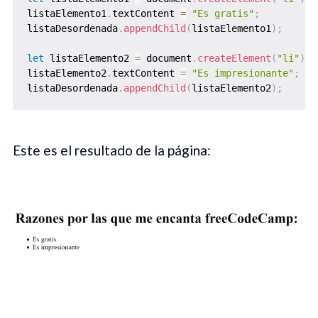
listaElemento1
.
textContent 
=
"Es gratis"
;
listaDesordenada
.
appendChild
(
listaElemento1
)
;
let
 listaElemento2 
=
 document
.
createElement
(
"li"
)
;
listaElemento2
.
textContent 
=
"Es impresionante"
;
listaDesordenada
.
appendChild
(
listaElemento2
)
;
Este es el resultado de la página: