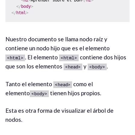
<
h2
>
Aprender sobre el DOM
</
h2
>
</
body
>
</
html
>
Nuestro documento se llama nodo raíz y
contiene un nodo hijo que es el elemento
. El elemento
contiene dos hijos
<html>
<html>
que son los elementos
y
.
<head>
<body>
Tanto el elemento
como el
<head>
elemento
tienen hijos propios.
<body>
Esta es otra forma de visualizar el árbol de
nodos.