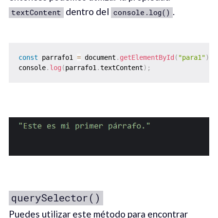
dentro del
.
textContent
console.log()
const
 parrafo1 
=
 document
.
getElementById
(
"para1"
)
;
console
.
log
(
parrafo1
.
textContent
)
;
querySelector()
Puedes utilizar este método para encontrar