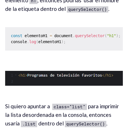
elemento
, entonces podrías usar el nombre
h1
de la etiqueta dentro del
.
querySelector()
const
 elementoH1 
=
 document
.
querySelector
(
"h1"
)
;
console
.
log
(
elementoH1
)
;
Si quiero apuntar a
para imprimir
class="list"
la lista desordenada en la consola, entonces
usaría
dentro del
.
.list
querySelector()