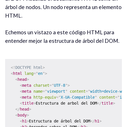
árbol de nodos. Un nodo representa un elemento
HTML.
Echemos un vistazo a este código HTML para
entender mejor la estructura de árbol del DOM.
<!
DOCTYPE
html
>
<
html
lang
=
"
en
"
>
<
head
>
<
meta
charset
=
"
UTF-8
"
>
<
meta
name
=
"
viewport
"
content
=
"
width=device-wid
<
meta
http-equiv
=
"
X-UA-Compatible
"
content
=
"
ie=
<
title
>
Estructura de arbol del DOM
</
title
>
</
head
>
<
body
>
<
h1
>
Estructura de árbol del DOM
</
h1
>