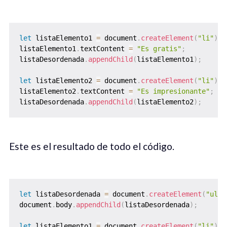
let
 listaElemento1 
=
 document
.
createElement
(
"li"
)
;
listaElemento1
.
textContent 
=
"Es gratis"
;
listaDesordenada
.
appendChild
(
listaElemento1
)
;
let
 listaElemento2 
=
 document
.
createElement
(
"li"
)
;
listaElemento2
.
textContent 
=
"Es impresionante"
;
listaDesordenada
.
appendChild
(
listaElemento2
)
;
Este es el resultado de todo el código.
let
 listaDesordenada 
=
 document
.
createElement
(
"ul"
)
document
.
body
.
appendChild
(
listaDesordenada
)
;
let
 listaElemento1 
=
 document
.
createElement
(
"li"
)
;