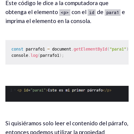
Este código le dice a la computadora que
obtenga el elemento
con el
de
e
<p>
id
para1
imprima el elemento en la consola.
const
 parrafo1 
=
 document
.
getElementById
(
"para1"
)
;
console
.
log
(
parrafo1
)
;
Si quisiéramos solo leer el contenido del párrafo,
entonces podemos utilizar la propiedad