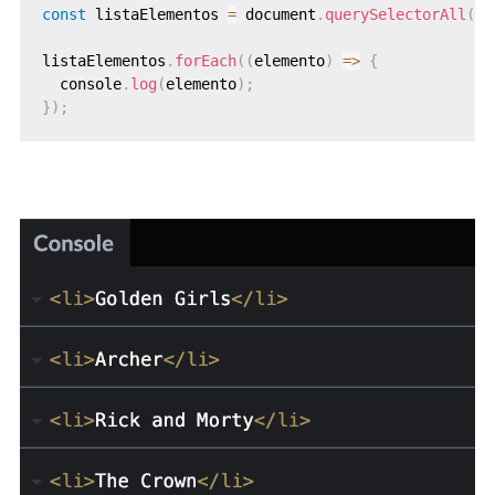
const
 listaElementos 
=
 document
.
querySelectorAll
(
"u
listaElementos
.
forEach
(
(
elemento
)
=>
{
  console
.
log
(
elemento
)
;
}
)
;