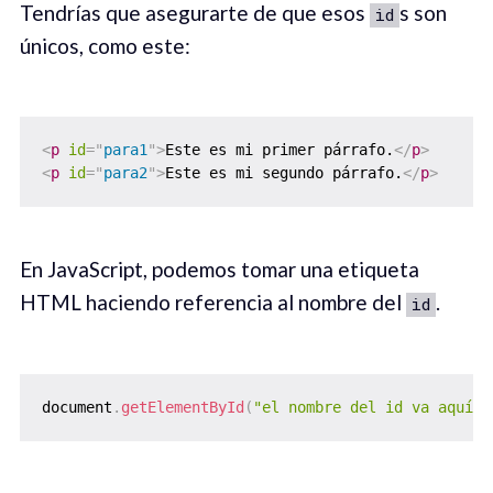
Tendrías que asegurarte de que esos
s son
id
únicos, como este:
<
p
id
=
"
para1
"
>
Este es mi primer párrafo.
</
p
>
<
p
id
=
"
para2
"
>
Este es mi segundo párrafo.
</
p
>
En JavaScript, podemos tomar una etiqueta
HTML haciendo referencia al nombre del
.
id
document
.
getElementById
(
"el nombre del id va aquí"
)