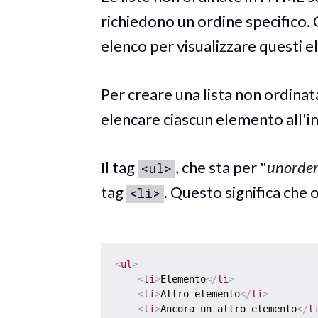
richiedono un ordine specifico.
elenco per visualizzare questi e
Per creare una lista non ordinata
elencare ciascun elemento all'in
Il tag
, che sta per "
unordere
<ul>
tag
. Questo significa che 
<li>
<
ul
>
<
li
>
Elemento
</
li
>
<
li
>
Altro elemento
</
li
>
<
li
>
Ancora un altro elemento
</
l