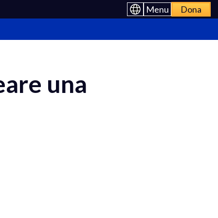
Menu
Dona
eare una
>