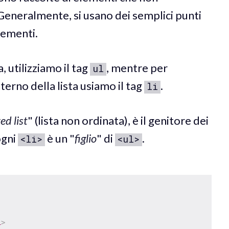
 Generalmente, si usano dei semplici punti
lementi.
, utilizziamo il tag
, mentre per
ul
terno della lista usiamo il tag
.
li
d list
" (lista non ordinata), è il genitore dei
ogni
è un "
figlio
" di
.
<li>
<ul>
i
>