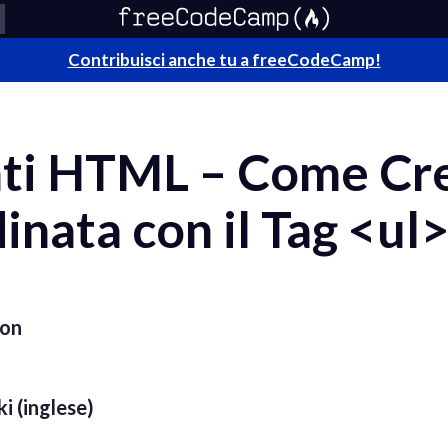
Contribuisci anche tu a freeCodeCamp!
ati HTML – Come Cr
inata con il Tag <ul
bon
i (inglese)