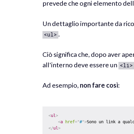
prevede che ogni elemento dell
Un dettaglio importante da ric
.
<ul>
Ciò significa che, dopo aver aper
all'interno deve essere un
<li>
Ad esempio,
non fare così
:
<
ul
>
<
a
href
=
"
#
"
>
Sono un link a qual
</
ul
>