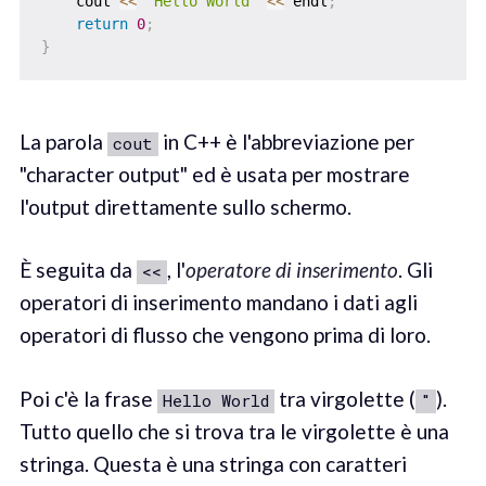
    cout 
<<
"Hello World"
<<
 endl
;
return
0
;
}
La parola
in C++ è l'abbreviazione per
cout
"character output" ed è usata per mostrare
l'output direttamente sullo schermo.
È seguita da
, l'
operator
e di inserimento
. Gli
<<
operatori di inserimento mandano i dati agli
operatori di flusso che vengono prima di loro.
Poi c'è la frase
tra virgolette (
).
Hello World
"
Tutto quello che si trova tra le virgolette è una
stringa. Questa è una stringa con caratteri