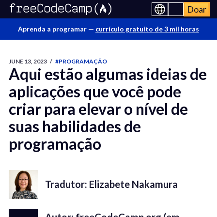
Doar
Aprenda a programar —
currículo gratuito de 3 mil horas
JUNE 13, 2023
/
#PROGRAMAÇÃO
Aqui estão algumas ideias de
aplicações que você pode
criar para elevar o nível de
suas habilidades de
programação
Tradutor: Elizabete Nakamura
Autor: freeCodeCamp.org (em