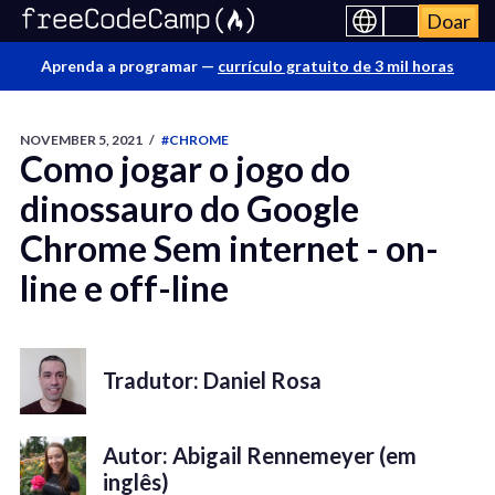
Doar
Aprenda a programar —
currículo gratuito de 3 mil horas
NOVEMBER 5, 2021
/
#CHROME
Como jogar o jogo do
dinossauro do Google
Chrome Sem internet - on-
line e off-line
Tradutor: Daniel Rosa
Autor: Abigail Rennemeyer (em
inglês)