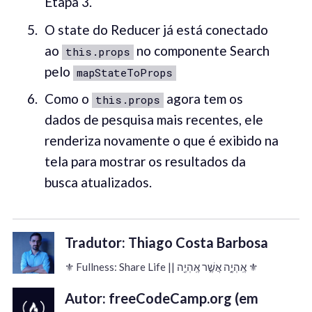
Etapa 3.
O state do Reducer já está conectado
ao
no componente Search
this.props
pelo
mapStateToProps
Como o
agora tem os
this.props
dados de pesquisa mais recentes, ele
renderiza novamente o que é exibido na
tela para mostrar os resultados da
busca atualizados.
Tradutor: Thiago Costa Barbosa
⚜️ Fullness: Share Life || אֶֽהְיֶ֑ה אֲשֶׁ֣ר אֶֽהְיֶ֖ה ⚜️
Autor: freeCodeCamp.org (em