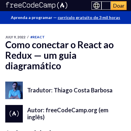
Doar
Aprenda a programar —
currículo gratuito de 3 mil horas
JULY 9, 2022
/
#REACT
Como conectar o React ao
Redux — um guia
diagramático
Tradutor: Thiago Costa Barbosa
Autor: freeCodeCamp.org (em
inglês)