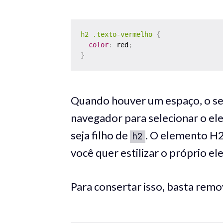
h2 .texto-vermelho
{
color
:
 red
;
}
Quando houver um espaço, o s
navegador para selecionar o e
seja filho de
. O elemento H2
h2
você quer estilizar o próprio e
Para consertar isso, basta remo