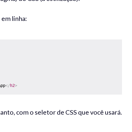
em linha:
App
</
h2
>
tanto, com o seletor de CSS que você usará.