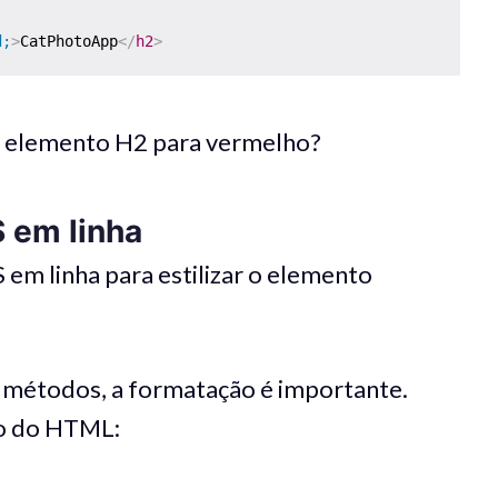
d;
>
CatPhotoApp
</
h2
>
 elemento H2 para vermelho?
S em linha
S em linha para estilizar o elemento
métodos, a formatação é importante.
o do HTML: