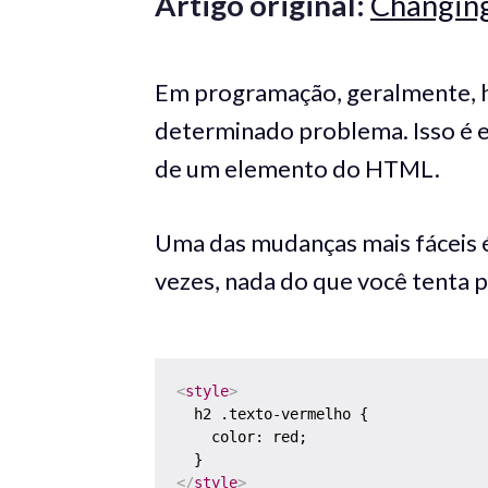
Artigo original:
Changing
Em programação, geralmente, há
determinado problema. Isso é e
de um elemento do HTML.
Uma das mudanças mais fáceis é
vezes, nada do que você tenta p
<
style
>
  h2 .texto-vermelho {

    color: red;

</
style
>