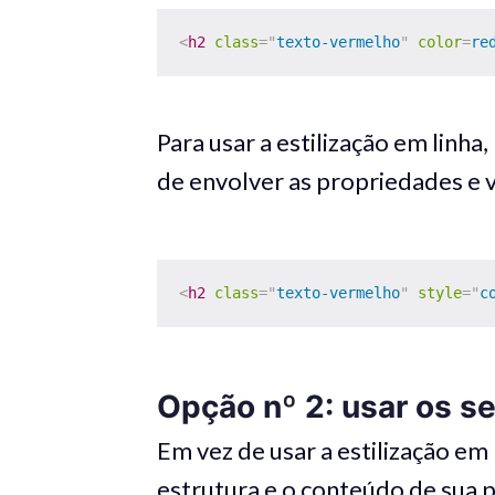
<
h2
class
=
"
texto-vermelho
"
color
=
re
Para usar a estilização em linha
de envolver as propriedades e v
<
h2
class
=
"
texto-vermelho
"
style
=
"
c
Opção nº 2: usar os s
Em vez de usar a estilização em 
estrutura e o conteúdo de sua pá