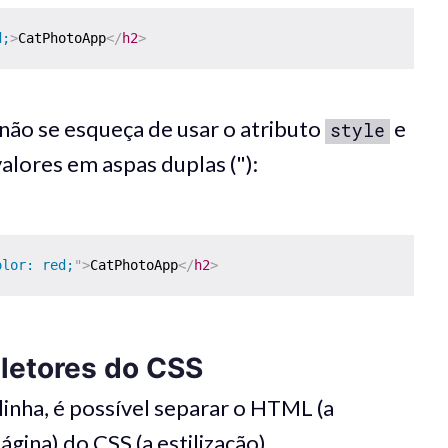
d;
>
CatPhotoApp
</
h2
>
, não se esqueça de usar o atributo
e
style
alores em aspas duplas ("):
olor: red;
"
>
CatPhotoApp
</
h2
>
eletores do CSS
linha, é possível separar o HTML (a
gina) do CSS (a estilização).