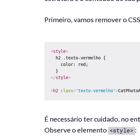
Primeiro, vamos remover o CSS 
<
style
>
  h2 .texto-vermelho {

    color: red;

</
style
>
<
h2
class
=
"
texto-vermelho
"
>
CatPhoto
É necessário ter cuidado, no en
Observe o elemento
:
<style>