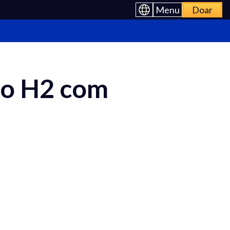
Menu
Doar
to H2 com