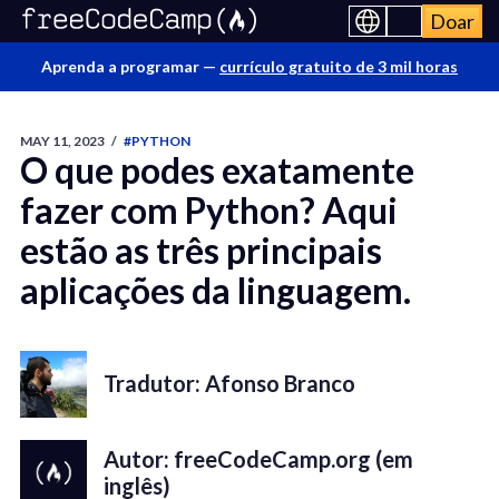
Doar
Aprenda a programar —
currículo gratuito de 3 mil horas
MAY 11, 2023
/
#PYTHON
O que podes exatamente
fazer com Python? Aqui
estão as três principais
aplicações da linguagem.
Tradutor: Afonso Branco
Autor: freeCodeCamp.org (em
inglês)