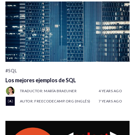
#SQL
Los mejores ejemplos de SQL
TRADUCTOR: MARÍA BRAEUNER
4 YEARS AGO
AUTOR: FREECODECAMP.ORG (INGLÉS)
7 YEARS AGO