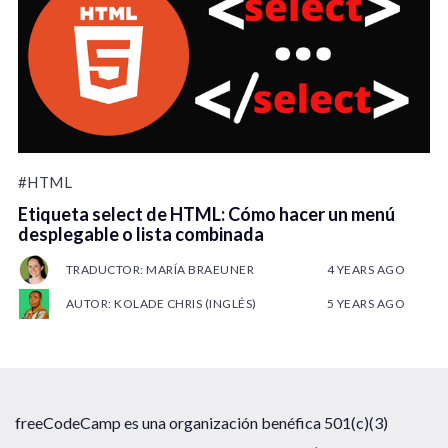
#HTML
Etiqueta select de HTML: Cómo hacer un menú
desplegable o lista combinada
TRADUCTOR: MARÍA BRAEUNER
4 YEARS AGO
AUTOR: KOLADE CHRIS (INGLÉS)
5 YEARS AGO
freeCodeCamp es una organización benéfica 501(c)(3)