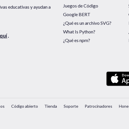
Juegos de Código
ivas educativas y ayudan a
Google BERT
¿Qué es un archivo SVG?
What Is Python?
quí
.
¿Qué es npm?
nos
Código abierto
Tienda
Soporte
Patrocinadores
Hone