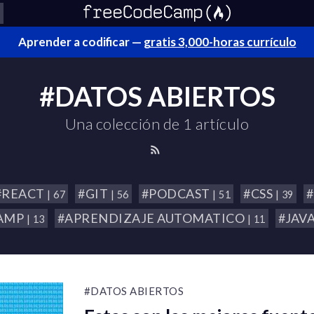
Aprender a codificar —
gratis 3,000-horas currículo
#DATOS ABIERTOS
Una colección de 1 artículo
#REACT
#GIT
#PODCAST
#CSS
| 67
| 56
| 51
| 39
AMP
#APRENDIZAJE AUTOMATICO
#JAV
| 13
| 11
#DATOS ABIERTOS