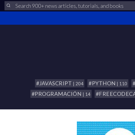
#JAVASCRIPT
#PYTHON
| 204
| 110
#PROGRAMACIÓN
#FREECODEC
| 14