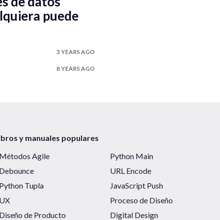
es de datos
alquiera puede
3 YEARS AGO
8 YEARS AGO
ibros y manuales populares
Métodos Agile
Python Main
Debounce
URL Encode
Python Tupla
JavaScript Push
UX
Proceso de Diseño
Diseño de Producto
Digital Design