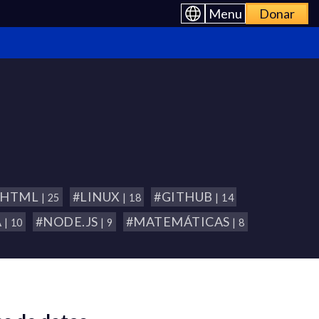
Menu
Donar
#HTML
#LINUX
#GITHUB
| 25
| 18
| 14
A
#NODE.JS
#MATEMÁTICAS
| 10
| 9
| 8