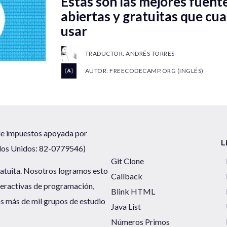
Estas son las mejores fuent
abiertas y gratuitas que cu
usar
TRADUCTOR: ANDRÉS TORRES
AUTOR: FREECODECAMP.ORG (INGLÉS)
de impuestos apoyada por
L
ados Unidos: 82-0779546)
Git Clone
ratuita. Nosotros logramos esto
Callback
nteractivas de programación,
Blink HTML
s más de mil grupos de estudio
Java List
Números Primos