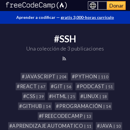
Donar
Aprender a codificar —
gratis 3,000-horas currículo
#SSH
Una colección de 3 publicaciones
#JAVASCRIPT
#PYTHON
| 204
| 110
#REACT
#GIT
#PODCAST
| 67
| 56
| 51
#CSS
#HTML
#LINUX
| 39
| 25
| 18
#GITHUB
#PROGRAMACIÓN
| 14
| 14
#FREECODECAMP
| 13
#APRENDIZAJE AUTOMATICO
#JAVA
| 11
| 10