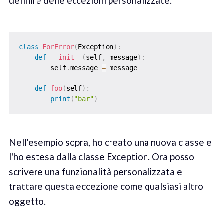
definire delle eccezioni personalizzate.
class
ForError
(
Exception
)
:
def
__init__
(
self
,
 message
)
:
        self
.
message 
=
 message

def
foo
(
self
)
:
print
(
"bar"
)
Nell'esempio sopra, ho creato una nuova classe e
l'ho estesa dalla classe Exception. Ora posso
scrivere una funzionalità personalizzata e
trattare questa eccezione come qualsiasi altro
oggetto.