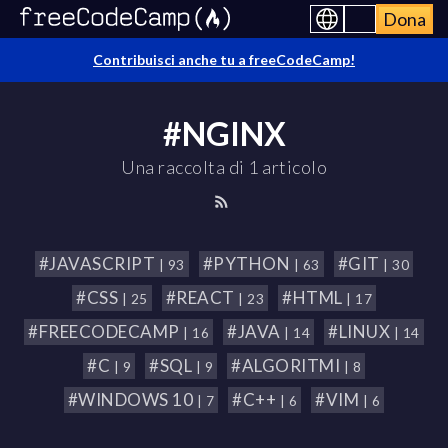
Dona
Contribuisci anche tu a freeCodeCamp!
#NGINX
Una raccolta di 1 articolo
#JAVASCRIPT
#PYTHON
#GIT
| 93
| 63
| 30
#CSS
#REACT
#HTML
| 25
| 23
| 17
#FREECODECAMP
#JAVA
#LINUX
| 16
| 14
| 14
#C
#SQL
#ALGORITMI
| 9
| 9
| 8
#WINDOWS 10
#C++
#VIM
| 7
| 6
| 6