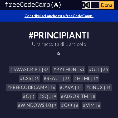
Dona
Contribuisci anche tu a freeCodeCamp!
#PRINCIPIANTI
Una raccolta di 1 articolo
#JAVASCRIPT
#PYTHON
#GIT
| 93
| 63
| 30
#CSS
#REACT
#HTML
| 25
| 23
| 17
#FREECODECAMP
#JAVA
#LINUX
| 16
| 14
| 14
#C
#SQL
#ALGORITMI
| 9
| 9
| 8
#WINDOWS 10
#C++
#VIM
| 7
| 6
| 6